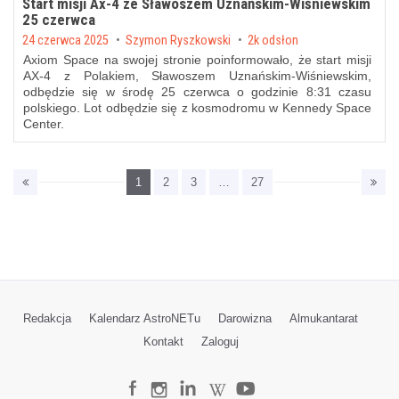
Start misji Ax-4 ze Sławoszem Uznańskim-Wiśniewskim
25 czerwca
Posted on
24 czerwca 2025
by
Szymon Ryszkowski
2k odsłon
Axiom Space na swojej stronie poinformowało, że start misji
AX-4 z Polakiem, Sławoszem Uznańskim-Wiśniewskim,
odbędzie się w środę 25 czerwca o godzinie 8:31 czasu
polskiego. Lot odbędzie się z kosmodromu w Kennedy Space
Center.
1
2
3
…
27
Redakcja
Kalendarz AstroNETu
Darowizna
Almukantarat
Kontakt
Zaloguj