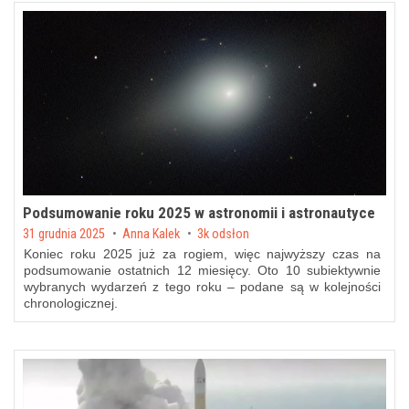
Podsumowanie roku 2025 w astronomii i astronautyce
Posted on
31 grudnia 2025
by
Anna Kalek
3k odsłon
Koniec roku 2025 już za rogiem, więc najwyższy czas na
podsumowanie ostatnich 12 miesięcy. Oto 10 subiektywnie
wybranych wydarzeń z tego roku – podane są w kolejności
chronologicznej.