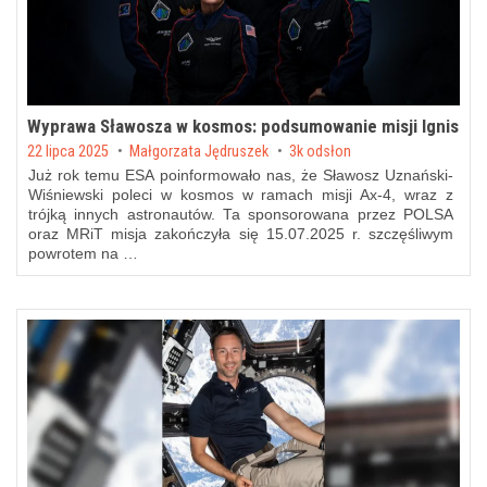
Wyprawa Sławosza w kosmos: podsumowanie misji Ignis
Posted on
22 lipca 2025
by
Małgorzata Jędruszek
3k odsłon
Już rok temu ESA poinformowało nas, że Sławosz Uznański-
Wiśniewski poleci w kosmos w ramach misji Ax-4, wraz z
trójką innych astronautów. Ta sponsorowana przez POLSA
oraz MRiT misja zakończyła się 15.07.2025 r. szczęśliwym
powrotem na …