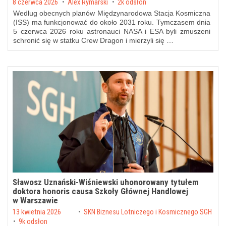
Posted on
8 czerwca 2026
by
Alex Rymarski
2k odsłon
Według obecnych planów Międzynarodowa Stacja Kosmiczna
(ISS) ma funkcjonować do około 2031 roku. Tymczasem dnia
5 czerwca 2026 roku astronauci NASA i ESA byli zmuszeni
schronić się w statku Crew Dragon i mierzyli się …
Sławosz Uznański-Wiśniewski uhonorowany tytułem
doktora honoris causa Szkoły Głównej Handlowej
w Warszawie
Posted on
13 kwietnia 2026
by
SKN Biznesu Lotniczego i Kosmicznego SGH
9k odsłon