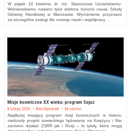
W piątek 10 kwietnia dr. inż. Sławoszowi Uznańskiemu-
Wiśniewskiemu nadano tytuł doktora honoris causa Szkoły
Głównej Handlowej w Warszawie. Wyróżnienie przyznano
za szczególne zasługi dla rozwoju nauki i współpracy …
Misje kosmiczne XX wieku: program Sojuz
Posted on
8 lutego 2026
by
Alex Rymarski
6k odsłon
Najdłużej trwający program misji kosmicznych w historii,
niedoszły projekt sowieckiego lądowania na Księżycu i filar
zarówno działań ZSRR jak i Rosji – to tytuły, które mogą