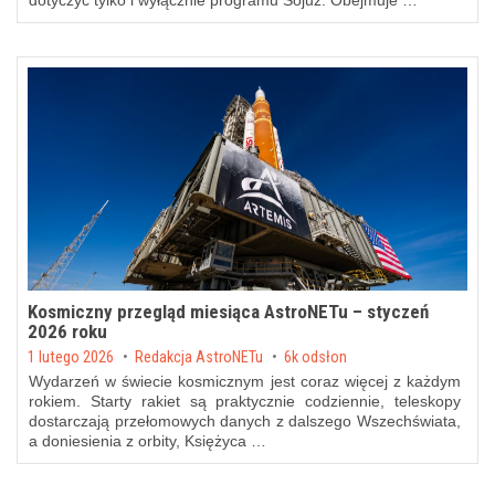
dotyczyć tylko i wyłącznie programu Sojuz. Obejmuje …
Kosmiczny przegląd miesiąca AstroNETu – styczeń
2026 roku
Posted on
1 lutego 2026
by
Redakcja AstroNETu
6k odsłon
Wydarzeń w świecie kosmicznym jest coraz więcej z każdym
rokiem. Starty rakiet są praktycznie codziennie, teleskopy
dostarczają przełomowych danych z dalszego Wszechświata,
a doniesienia z orbity, Księżyca …