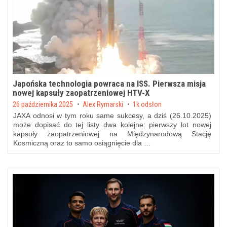
Japońska technologia powraca na ISS. Pierwsza misja
nowej kapsuły zaopatrzeniowej HTV-X
Posted on
26 października 2025
by
Alex Rymarski
1k odsłon
JAXA odnosi w tym roku same sukcesy, a dziś (26.10.2025)
może dopisać do tej listy dwa kolejne: pierwszy lot nowej
kapsuły zaopatrzeniowej na Międzynarodową Stację
Kosmiczną oraz to samo osiągnięcie dla …