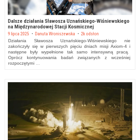
Dalsze działania Sławosza Uznańskiego-Wiśniewskiego
na Międzynarodowej Stacji Kosmicznej
Posted on
9 lipca 2025
by
Danuta Wroniszewska
2k odsłon
Działania Sławosza Uznańskiego-Wiśniewskiego nie
zakończyły się w pierwszych pięciu dniach misji Axiom-4 i
następne były wypełnione tak samo intensywną pracą.
Oprócz kontynuowania badań związanych z wcześniej
rozpoczętymi …