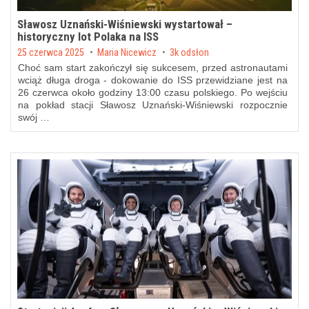
Sławosz Uznański-Wiśniewski wystartował –
historyczny lot Polaka na ISS
Posted on
25 czerwca 2025
by
Maria Nicewicz
3k odsłon
Choć sam start zakończył się sukcesem, przed astronautami
wciąż długa droga - dokowanie do ISS przewidziane jest na
26 czerwca około godziny 13:00 czasu polskiego. Po wejściu
na pokład stacji Sławosz Uznański-Wiśniewski rozpocznie
swój …