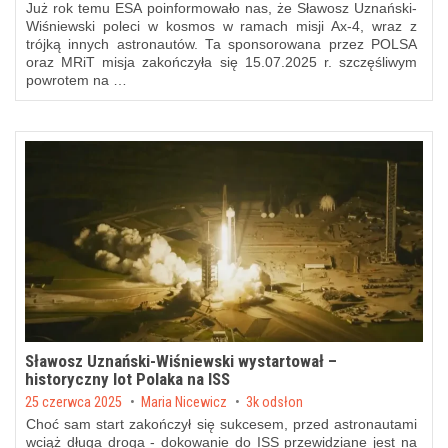
Już rok temu ESA poinformowało nas, że Sławosz Uznański-
Wiśniewski poleci w kosmos w ramach misji Ax-4, wraz z
trójką innych astronautów. Ta sponsorowana przez POLSA
oraz MRiT misja zakończyła się 15.07.2025 r. szczęśliwym
powrotem na …
Sławosz Uznański-Wiśniewski wystartował –
historyczny lot Polaka na ISS
Posted on
25 czerwca 2025
by
Maria Nicewicz
3k odsłon
Choć sam start zakończył się sukcesem, przed astronautami
wciąż długa droga - dokowanie do ISS przewidziane jest na