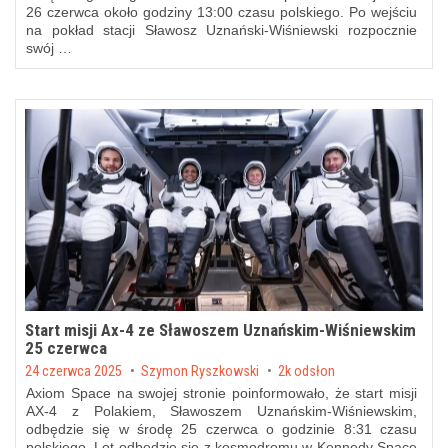
26 czerwca około godziny 13:00 czasu polskiego. Po wejściu
na pokład stacji Sławosz Uznański-Wiśniewski rozpocznie
swój …
Start misji Ax-4 ze Sławoszem Uznańskim-Wiśniewskim
25 czerwca
Posted on
24 czerwca 2025
by
Szymon Ryszkowski
2k odsłon
Axiom Space na swojej stronie poinformowało, że start misji
AX-4 z Polakiem, Sławoszem Uznańskim-Wiśniewskim,
odbędzie się w środę 25 czerwca o godzinie 8:31 czasu
polskiego. Lot odbędzie się z kosmodromu w Kennedy Space