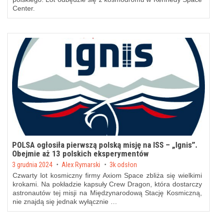
Center.
POLSA ogłosiła pierwszą polską misję na ISS – „Ignis”.
Obejmie aż 13 polskich eksperymentów
Posted on
3 grudnia 2024
by
Alex Rymarski
3k odsłon
Czwarty lot kosmiczny firmy Axiom Space zbliża się wielkimi
krokami. Na pokładzie kapsuły Crew Dragon, która dostarczy
astronautów tej misji na Międzynarodową Stację Kosmiczną,
nie znajdą się jednak wyłącznie …