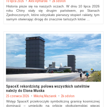
Posted on
10 lipca 2026
by
Alex Rymarski
2k odsłon
Historia pisze się na naszych oczach. W dniu 10 lipca 2026
roku Chiny stały się drugim państwem, po Stanach
Zjednoczonych, które odzyskało pierwszy stopień rakiety, tym
samym otwierając drogę do znacznie tańszych lotów …
SpaceX rekordzistą: połowa wszystkich satelitów
należy do Elona Muska
Posted on
25 czerwca 2026
by
Mikołaj Maziarek
2k odsłon
Wstęp SpaceX przekroczyło symboliczną granicę kosmicznej
dominacji – umieściło na orbicie okołoziemskiej więcej