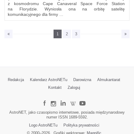
z kosmodromu Cape Canaveral Space Force Station
na Florydzie. Wyniosła ona na orbitę satelitę
komunikacyjnego dla firmy …
1
2
3
Redakcja
Kalendarz AstroNETu
Darowizna
Almukantarat
Kontakt
Zaloguj
AstroNET, jako czasopismo internetowe, posiada międzynarodowy
numer ISSN 1689-5592.
Logo AstroNETu
Polityka prywatności
© 2000–
2026
Grafiki wektorowe:
Magnific