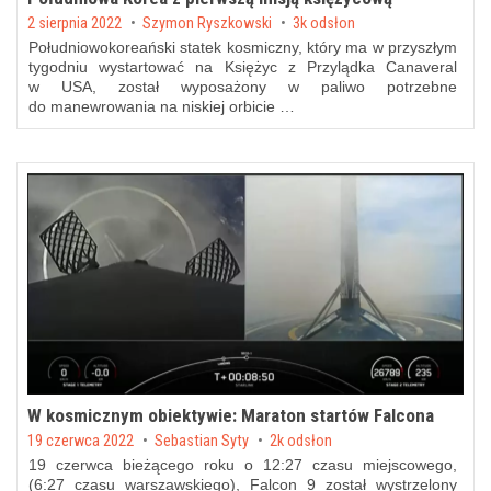
Posted on
2 sierpnia 2022
by
Szymon Ryszkowski
3k odsłon
Południowokoreański statek kosmiczny, który ma w przyszłym
tygodniu wystartować na Księżyc z Przylądka Canaveral
w USA, został wyposażony w paliwo potrzebne
do manewrowania na niskiej orbicie …
W kosmicznym obiektywie: Maraton startów Falcona
Posted on
19 czerwca 2022
by
Sebastian Syty
2k odsłon
19 czerwca bieżącego roku o 12:27 czasu miejscowego,
(6:27 czasu warszawskiego), Falcon 9 został wystrzelony