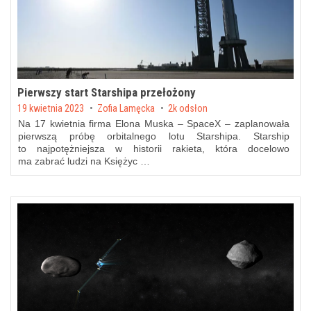
Pierwszy start Starshipa przełożony
Posted on
19 kwietnia 2023
by
Zofia Lamęcka
2k odsłon
Na 17 kwietnia firma Elona Muska – SpaceX – zaplanowała
pierwszą próbę orbitalnego lotu Starshipa. Starship
to najpotężniejsza w historii rakieta, która docelowo
ma zabrać ludzi na Księżyc …