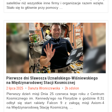
satelitów niż wszystkie inne firmy i organizacje razem wzięte.
Stało się to głównie przy pomocy …
Pierwsze dni Sławosza Uznańskiego-Wiśniewskiego
na Międzynarodowej Stacji Kosmicznej
Posted on
2 lipca 2025
by
Danuta Wroniszewska
2k odsłon
Pierwszy dzień misji Dnia 25 czerwca tego roku z Centrum
Kosmicznego im. Kennedy’ego na Florydzie o godzinie 8:31
odbył się start rakiety Falcon 9 z załogą misji Axiom-4
na Międzynarodową Stację Kosmiczną. …