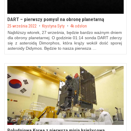
DART – pierwszy pomysł na obronę planetarną
Posted on
25 września 2022
by
Krystyna Syty
4k odsłon
Najbliższy wtorek, 27 września, będzie bardzo ważnym dniem
dla obrony planetarnej. O godzinie 01:14 sonda DART zderzy
się z asteroidą Dimorphos, która krąży wokół dość sporej
asteroidy Didymos. Będzie to nasza pierwsza …
Południowa Korea z pierwszą misją księżycową