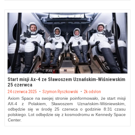
Start misji Ax-4 ze Sławoszem Uznańskim-Wiśniewskim
25 czerwca
Posted on
24 czerwca 2025
by
Szymon Ryszkowski
2k odsłon
Axiom Space na swojej stronie poinformowało, że start misji
AX-4 z Polakiem, Sławoszem Uznańskim-Wiśniewskim,
odbędzie się w środę 25 czerwca o godzinie 8:31 czasu
polskiego. Lot odbędzie się z kosmodromu w Kennedy Space
Center.