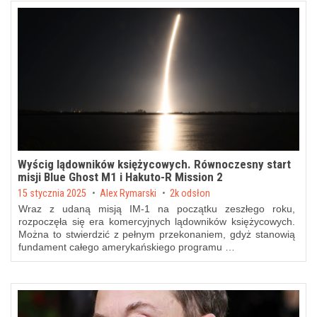
Wyścig lądowników księżycowych. Równoczesny start
misji Blue Ghost M1 i Hakuto-R Mission 2
Posted on
15 stycznia 2025
by
Alex Rymarski
2k odsłon
Wraz z udaną misją IM-1 na początku zeszłego roku,
rozpoczęła się era komercyjnych lądowników księżycowych.
Można to stwierdzić z pełnym przekonaniem, gdyż stanowią
fundament całego amerykańskiego programu …