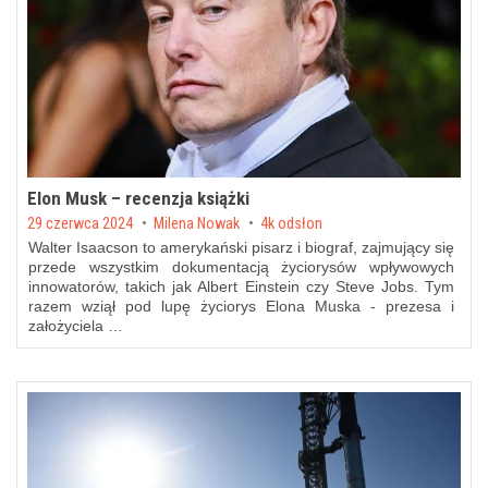
Elon Musk – recenzja książki
Posted on
29 czerwca 2024
by
Milena Nowak
4k odsłon
Walter Isaacson to amerykański pisarz i biograf, zajmujący się
przede wszystkim dokumentacją życiorysów wpływowych
innowatorów, takich jak Albert Einstein czy Steve Jobs. Tym
razem wziął pod lupę życiorys Elona Muska - prezesa i
założyciela …