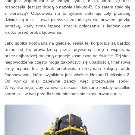
Jak jest wspomniane w samym tytule, misja, która się dziś
rozpoczęła, jest już drugą o nazwie Hakuto-R. Co zatem stało się
z pierwszą? Odpowiedź na to pytanie definiuje cały przebieg
dzisiejszej misji – owa pierwsza zakończyła się bowiem gorzką
porażką, kiedy firma ispace straciła połączenie z lądownikiem
krótko przed próbą lądowania.
Jako spółka notowana na giełdzie, realia tej korporacji są bardzo
różne od tej prowadzoną przez prywatną firmę i wspieraną
przez najbardziej majętną agencję kosmiczną na świecie. Tej skali
niepowodzenia często mogą zakończyć się upadłością finansową
firmy. ispace Inc. jednak przetrwała i otrzymała kolejną rundę
finansowania, której wynikiem jest właśnie Hakuto-R Mission 2.
Od wyniku misji zapewne zależy więc przetrwanie spółki.
W wyniku tego, aby zapewnić sukces, dołożone zostały wszelkie
starania – w tym przedłużenie nieznacznie czasu trwania misji.