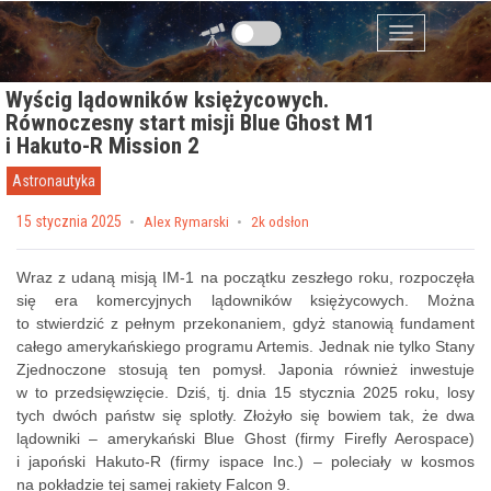
Przejdź do zawartości
Menu
Wyścig lądowników księżycowych.
Równoczesny start misji Blue Ghost M1
i Hakuto-R Mission 2
Astronautyka
Posted on
15 stycznia 2025
by
Alex Rymarski
2k odsłon
Wraz z udaną misją IM-1 na początku zeszłego roku, rozpoczęła
się era komercyjnych lądowników księżycowych. Można
to stwierdzić z pełnym przekonaniem, gdyż stanowią fundament
całego amerykańskiego programu Artemis. Jednak nie tylko Stany
Zjednoczone stosują ten pomysł. Japonia również inwestuje
w to przedsięwzięcie. Dziś, tj. dnia 15 stycznia 2025 roku, losy
tych dwóch państw się splotły. Złożyło się bowiem tak, że dwa
lądowniki – amerykański Blue Ghost (firmy Firefly Aerospace)
i japoński Hakuto-R (firmy ispace Inc.) – poleciały w kosmos
na pokładzie tej samej rakiety Falcon 9.