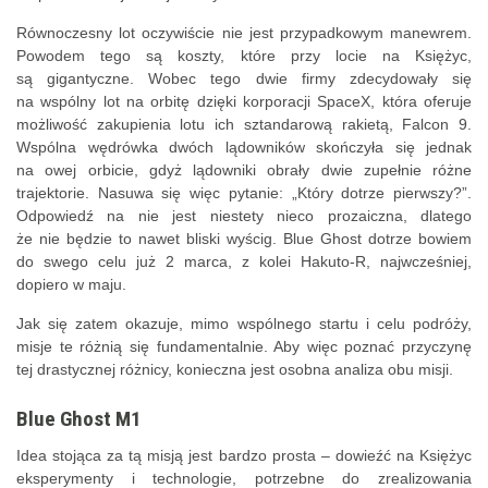
Równoczesny lot oczywiście nie jest przypadkowym manewrem.
Powodem tego są koszty, które przy locie na Księżyc,
są gigantyczne. Wobec tego dwie firmy zdecydowały się
na wspólny lot na orbitę dzięki korporacji SpaceX, która oferuje
możliwość zakupienia lotu ich sztandarową rakietą, Falcon 9.
Wspólna wędrówka dwóch lądowników skończyła się jednak
na owej orbicie, gdyż lądowniki obrały dwie zupełnie różne
trajektorie. Nasuwa się więc pytanie: „Który dotrze pierwszy?”.
Odpowiedź na nie jest niestety nieco prozaiczna, dlatego
że nie będzie to nawet bliski wyścig. Blue Ghost dotrze bowiem
do swego celu już 2 marca, z kolei Hakuto-R, najwcześniej,
dopiero w maju.
Jak się zatem okazuje, mimo wspólnego startu i celu podróży,
misje te różnią się fundamentalnie. Aby więc poznać przyczynę
tej drastycznej różnicy, konieczna jest osobna analiza obu misji.
Blue Ghost M1
Idea stojąca za tą misją jest bardzo prosta – dowieźć na Księżyc
eksperymenty i technologie, potrzebne do zrealizowania