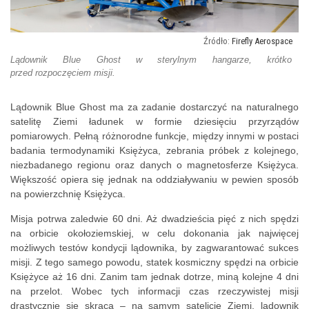
Firefly Aerospace
Lądownik Blue Ghost w sterylnym hangarze, krótko
przed rozpoczęciem misji.
Lądownik Blue Ghost ma za zadanie dostarczyć na naturalnego
satelitę Ziemi ładunek w formie dziesięciu przyrządów
pomiarowych. Pełną różnorodne funkcje, między innymi w postaci
badania termodynamiki Księżyca, zebrania próbek z kolejnego,
niezbadanego regionu oraz danych o magnetosferze Księżyca.
Większość opiera się jednak na oddziaływaniu w pewien sposób
na powierzchnię Księżyca.
Misja potrwa zaledwie 60 dni. Aż dwadzieścia pięć z nich spędzi
na orbicie okołoziemskiej, w celu dokonania jak najwięcej
możliwych testów kondycji lądownika, by zagwarantować sukces
misji. Z tego samego powodu, statek kosmiczny spędzi na orbicie
Księżyce aż 16 dni. Zanim tam jednak dotrze, miną kolejne 4 dni
na przelot. Wobec tych informacji czas rzeczywistej misji
drastycznie się skraca – na samym satelicie Ziemi, lądownik