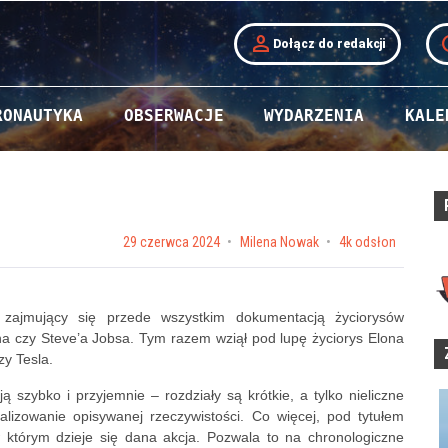
person
t
Dołącz do redakcji
RONAUTYKA
OBSERWACJE
WYDARZENIA
KALE
Posted on
29 czerwca 2024
by
Milena Nowak
4k odsłon
, zajmujący się przede wszystkim dokumentacją życiorysów
na czy Steve’a Jobsa. Tym razem wziął pod lupę życiorys Elona
zy Tesla.
 szybko i przyjemnie – rozdziały są krótkie, a tylko nieliczne
ualizowanie opisywanej rzeczywistości. Co więcej, pod tytułem
w którym dzieje się dana akcja. Pozwala to na chronologiczne