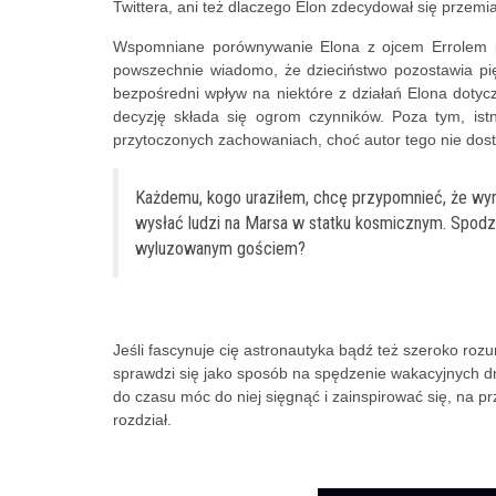
Twittera, ani też dlaczego Elon zdecydował się przemi
Wspomniane porównywanie Elona z ojcem Errolem p
powszechnie wiadomo, że dzieciństwo pozostawia pię
bezpośredni wpływ na niektóre z działań Elona dotycz
decyzję składa się ogrom czynników. Poza tym, ist
przytoczonych zachowaniach, choć autor tego nie dos
Każdemu, kogo uraziłem, chcę przypomnieć, że wy
wysłać ludzi na Marsa w statku kosmicznym. Spodzie
wyluzowanym gościem?
Jeśli fascynuje cię astronautyka bądź też szeroko roz
sprawdzi się jako sposób na spędzenie wakacyjnych dni
do czasu móc do niej sięgnąć i zainspirować się, na pr
rozdział.