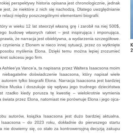
kiej perspektywy historia opisana jest chronologicznie, jednak
e jest, że niektóre z nich się nachodzą. Dlatego uwzględnianie
relacji między poszczególnymi elementami biografii.
óry w wieku 12 lat stworzył własną grę i zarobił na niej 500$,
ego budowę własnych rakiet – jest inspirująca i imponująca.
sprawia, że narracja jest obiektywna, a wydarzenia szczegółowe.
K
czynienia z Elonem w nieco innej sytuacji, przez co wytknięte
2
sposobu myślenia Elona. Dzięki temu można lepiej zrozumieć
ekret sukcesu jego firm.
a Ashlee’ya Vance’a, ta napisana przez Waltera Isaacsona moim
niebagatelne doświadczenie Isaacsona, który napisał wiele
 autorem tylko biografii Elona. Narracja Isaacsona jest bardziej
chice Muska i doszukuje się wpływu jego trudnego dzieciństwa
st rzadko kiedy porusza tę kwestię – wielokrotnie wymienia
 świata przez Elona, natomiast nie porównuje Elona i jego ojca-
bu autorów, książka Isaacsona jest dużo bardziej aktualna.
 Isaacsona – do 2023 roku, dokładnie do pierwszego startu
’a nie dowiemy się, co stało za kontrowersyjną decyzją zakupu