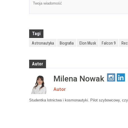
Tagi
Astronautyka
Biografia
Elon Musk
Falcon 9
Rec
Autor
Milena Nowak
Autor
Studentka lotnictwa i kosmonautyki. Pilot szybowcowy, czytel