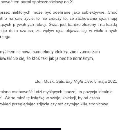
anować ten portal społecznościowy na X.
rzez niektórych może być odebrane jako subiektywne. Choć
tno na całe życie, to nie znaczy to, że zachowania ojca mają
ących prywatnych relacji. Świat jest bardzo złożony i na każdą
nieje duża szansa, że wpływ ojca objawia się w wielu innych
trzega.
myśliłem na nowo samochody elektryczne i zamierzam
waliście się, że ktoś taki jak ja będzie normalnym,
Elon Musk,
Saturday Night Live
, 8 maja 2021
umiana osobowość ludzi myślących inaczej, ta pozycja idealnie
. Warto mieć tę książkę w swojej kolekcji, by od czasu
zykład przeglądając zdjęcia czy też czytając kilkustronicowy