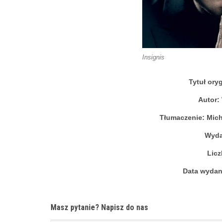
Insignis
Tytuł ory
Autor:
Tłumaczenie: Mich
Wyda
Licz
Data wydan
Masz pytanie? Napisz do nas