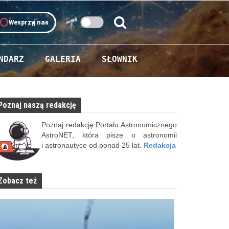
oll
Wesprzyj nas
Szukaj:
Szukaj
NDARZ
GALERIA
SŁOWNIK
Poznaj naszą redakcję
Poznaj redakcję Portalu Astronomicznego
AstroNET, która pisze o astronomii
i astronautyce od ponad 25 lat.
Redakcja
Zobacz też