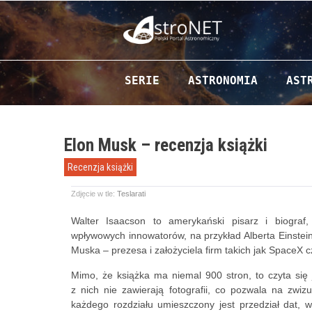
Przejdź do zawartości
SERIE
ASTRONOMIA
AST
Elon Musk – recenzja książki
Recenzja książki
Zdjęcie w tle:
Teslarati
Walter Isaacson to amerykański pisarz i biograf
wpływowych innowatorów, na przykład Alberta Einstei
Muska – prezesa i założyciela firm takich jak SpaceX c
Mimo, że książka ma niemal 900 stron, to czyta się ją
z nich nie zawierają fotografii, co pozwala na zwiz
każdego rozdziału umieszczony jest przedział dat, 