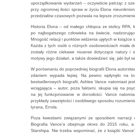
uporządkowanie wydarzeń – oczywiście patrząc z szero
przy ogromnej ilości spraw w życiu Elona nieuniknion
przedziałów czasowych pozwala na lepsze zrozumienie 
Historia Elona – od małego chłopca ze stolicy RPA, kt
po najbogatszego człowieka na świecie, nadzorując
Mnogość relacji i punktów widzenia ujętych w książce 
Każda z tych osób o różnych osobowościach miała do 
zostały różne ciekawe niuanse dotyczące natury i 
motywy jego działań, a także dowiedzieć się, jaki był s
W porównaniu do poprzedniej biografii Elona autorstw
zdaniem wypada lepiej. Na pewno wpłynęło na to 
bestsellerowych biografii; Ashlee Vance natomiast jest
wciągająca – autor, poza faktami, skupia się na psy
na jej funkcjonowanie w dorosłości. Vance natomia
przykłady zawziętości i osobliwego sposobu rozumienia
tyrana, Errola.
Poza kwestiami związanymi ze sposobem narracji o
Biografia Vance’a obejmuje okres do 2015 roku, a
Starshipa. Nie trzeba wspominać, że z książki Vance