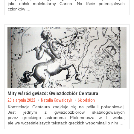
jako obłok molekularny Carina. Na liście potencjalnych
członków …
Mity wśród gwiazd: Gwiazdozbiór Centaura
Posted on
23 sierpnia 2022
by
Natalia Kowalczyk
6k odsłon
Konstelacja Centaura znajduje się na półkuli południowej.
Jest jednym z gwiazdozbiorów skatalogowanych
przez greckiego astronoma Ptolemeusza w II wieku,
ale we wcześniejszych tekstach greckich wspominali o nim …