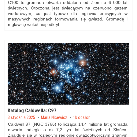
C100 to gromada otwarta oddalona od Ziemi o 6 000 lat
świetnych. Otoczona jest świecącym na czerwono gazem
wodorowym, co jest typowe dla mgławic emisyjnych w
masywnych regionach formowania się gwiazd. Gromadę i
mgławicę wokół niej odkrył …
Katalog Caldwella: C97
Posted on
3 stycznia 2025
by
Maria Nicewicz
1k odsłon
Caldwell 97 (NGC 3766) to licząca 14,4 miliona lat gromada
otwarta, odległa o ok 7,2 tys. lat świetlnych od Słońca.
Znajduje się w rozległym regionie gwiazdotwórczym znanym