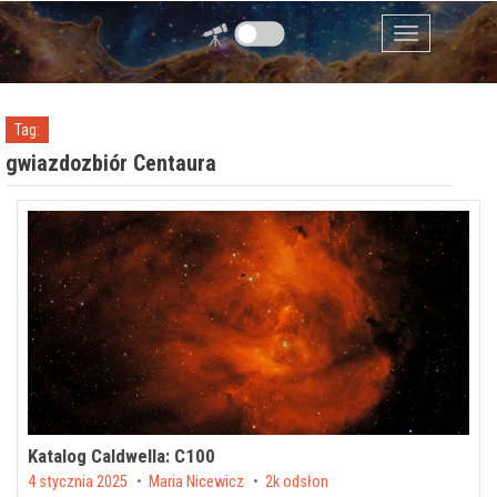
Przejdź do zawartości
Menu
Tag:
gwiazdozbiór Centaura
Katalog Caldwella: C100
Posted on
4 stycznia 2025
by
Maria Nicewicz
2k odsłon