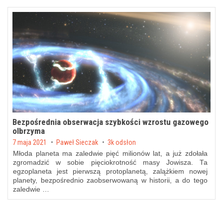
Bezpośrednia obserwacja szybkości wzrostu gazowego
olbrzyma
Posted on
7 maja 2021
by
Paweł Sieczak
3k odsłon
Młoda planeta ma zaledwie pięć milionów lat, a już zdołała
zgromadzić w sobie pięciokrotność masy Jowisza. Ta
egzoplaneta jest pierwszą protoplanetą, zalążkiem nowej
planety, bezpośrednio zaobserwowaną w historii, a do tego
zaledwie …