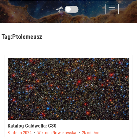
Przejdź do zawartości
Menu
Tag:Ptolemeusz
Katalog Caldwella: C80
Posted on
8 lutego 2024
by
Wiktoria Nowakowska
2k odsłon