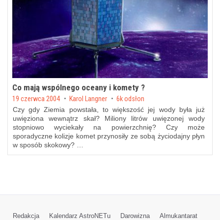
Co mają wspólnego oceany i komety ?
Posted on
19 czerwca 2004
by
Karol Langner
6k odsłon
Czy gdy Ziemia powstała, to większość jej wody była już
uwięziona wewnątrz skał? Miliony litrów uwięzonej wody
stopniowo wyciekały na powierzchnię? Czy może
sporadyczne kolizje komet przynosiły ze sobą życiodajny płyn
w sposób skokowy? …
Redakcja
Kalendarz AstroNETu
Darowizna
Almukantarat