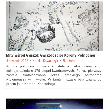
Mity wśród Gwiazd: Gwiazdozbiór Korony Północnej
Posted on
4 stycznia 2022
by
Natalia Kowalczyk
6k odsłon
Korona północna to mała konstelacja nieba północnego,
zajmuje zaledwie 179 stopni kwadratowych. Po raz pierwszy
została skatalogowana przez greckiego astronoma
Ptolemeusza w II wieku. W tamtym czasie była znana po
prostu jako Korona. Konstelacja …