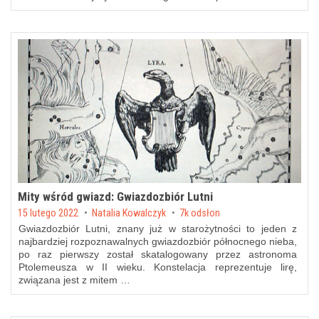
Mity wśród gwiazd: Gwiazdozbiór Lutni
Posted on
15 lutego 2022
by
Natalia Kowalczyk
7k odsłon
Gwiazdozbiór Lutni, znany już w starożytności to jeden z
najbardziej rozpoznawalnych gwiazdozbiór północnego nieba,
po raz pierwszy został skatalogowany przez astronoma
Ptolemeusza w II wieku. Konstelacja reprezentuje lirę,
związana jest z mitem …