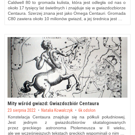
Caldwell 80 to gromada kulista, która jest odległa od nas o
około 17 tysięcy lat świetlnych i znajduje się w gwiazdozbiorze
Centaura. Szerzej znana jest jako Omega Centauri. Gromada
C80 zawiera około 10 milionów gwiazd, a jej średnica jest …
Mity wśród gwiazd: Gwiazdozbiór Centaura
Posted on
23 sierpnia 2022
by
Natalia Kowalczyk
6k odsłon
Konstelacja Centaura znajduje się na półkuli południowej.
Jest jednym z gwiazdozbiorów skatalogowanych
przez greckiego astronoma Ptolemeusza w II wieku,
ale we wcześniejszych tekstach greckich wspominali o nim …