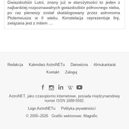
Gwiazdozbiór Lutni, znany już w starożytności to jeden z
najbardziej rozpoznawalnych gwiazdozbiór północnego nieba,
po raz pierwszy został skatalogowany przez astronoma
Ptolemeusza w II wieku. Konstelacja reprezentuje lirę,
związana jest z mitem …
Redakcja
Kalendarz AstroNETu
Darowizna
Almukantarat
Kontakt
Zaloguj
AstroNET, jako czasopismo internetowe, posiada międzynarodowy
numer ISSN 1689-5592.
Logo AstroNETu
Polityka prywatności
© 2000–
2026
Grafiki wektorowe:
Magnific