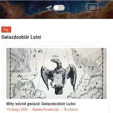
Przejdź do zawartości
Menu
Tag:
Gwiazdozbiór Lutni
Mity wśród gwiazd: Gwiazdozbiór Lutni
Posted on
15 lutego 2022
by
Natalia Kowalczyk
7k odsłon