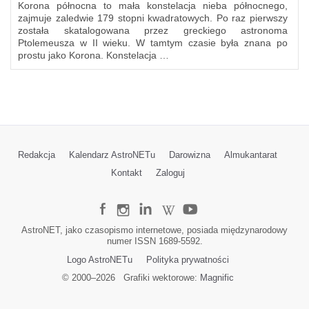
Korona północna to mała konstelacja nieba północnego,
zajmuje zaledwie 179 stopni kwadratowych. Po raz pierwszy
została skatalogowana przez greckiego astronoma
Ptolemeusza w II wieku. W tamtym czasie była znana po
prostu jako Korona. Konstelacja …
Redakcja
Kalendarz AstroNETu
Darowizna
Almukantarat
Kontakt
Zaloguj
AstroNET, jako czasopismo internetowe, posiada międzynarodowy
numer ISSN 1689-5592.
Logo AstroNETu
Polityka prywatności
© 2000–
2026
Grafiki wektorowe:
Magnific