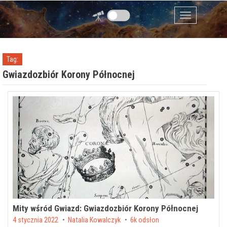
Przejdź do zawartości
Menu
Tag:
Gwiazdozbiór Korony Północnej
Mity wśród Gwiazd: Gwiazdozbiór Korony Północnej
Posted on
4 stycznia 2022
by
Natalia Kowalczyk
6k odsłon