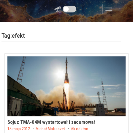
Przejdź do zawartości
Menu
Tag:efekt
Sojuz TMA-04M wystartował i zacumował
Posted on
15 maja 2012
by
Michał Matraszek
6k odsłon