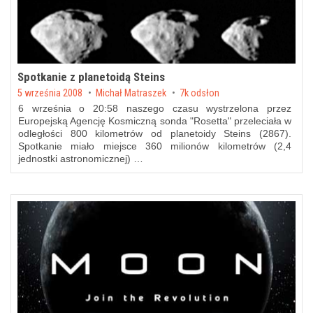
Spotkanie z planetoidą Steins
Posted on
5 września 2008
by
Michał Matraszek
7k odsłon
6 września o 20:58 naszego czasu wystrzelona przez
Europejską Agencję Kosmiczną sonda "Rosetta" przeleciała w
odległości 800 kilometrów od planetoidy Steins (2867).
Spotkanie miało miejsce 360 milionów kilometrów (2,4
jednostki astronomicznej) …