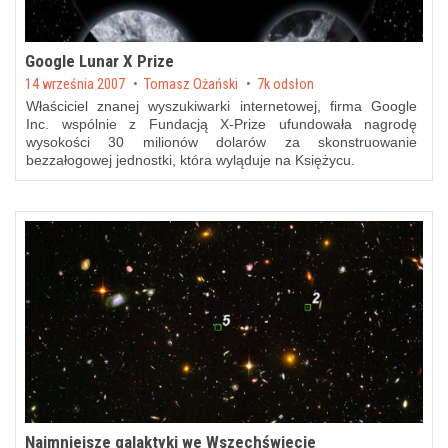
Google Lunar X Prize
Posted on
14 września 2007
by
Tomasz Ożański
7k odsłon
Właściciel znanej wyszukiwarki internetowej, firma Google
Inc. wspólnie z Fundacją X-Prize ufundowała nagrodę
wysokości 30 milionów dolarów za skonstruowanie
bezzałogowej jednostki, która wyląduje na Księżycu.
Najmniejsze galaktyki we Wszechświecie