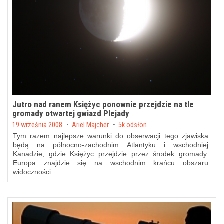
Jutro nad ranem Księżyc ponownie przejdzie na tle
gromady otwartej gwiazd Plejady
Posted on
19 września 2008
by
Ariel Majcher
5k odsłon
Tym razem najlepsze warunki do obserwacji tego zjawiska
będą na północno-zachodnim Atlantyku i wschodniej
Kanadzie, gdzie Księżyc przejdzie przez środek
gromady
.
Europa znajdzie się na wschodnim krańcu obszaru
widoczności …