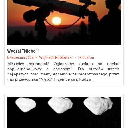
Wygraj “Niebo”!
Posted on
6 września 2008
by
Wojciech Rutkowski
5k odsłon
Miłośnicy astronomii! Ogłaszamy konkurs na artykuł
popularnonaukowy o astronomii. Dla autorów trzech
najlepszych prac mamy egzemplarze
recenzowanego przez
nas
przewodnika "Niebo" Przemysława Rudzia.