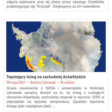
zdjęcia wykonane przy tej okazji przez naszego Czytelnika
podpisującego się "Krzyżak". Dziękujemy za ich nadesłanie.
Topniejący śnieg na zachodniej Antarktydzie
Posted on
28 maja 2007
by
Andrzej Żukowski
9k odsłon
Grupa naukowców z NASA i uniwersytetu w Kolorado
odnalazła wyraźny dowód na to, że śnieg z rozległych
obszarów Antarktydy zachodniej stopniał w styczniu 2005 w
odpowiedzi na wysokie temperatury. Zjawisko topnienia
śniegu było największe jakie …