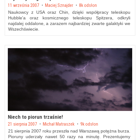
Posted on
11 września 2007
by
Maciej Sznajder
8k odsłon
Naukowcy z USA oraz Chin, dzięki współpracy teleskopu
Hubble'a oraz kosmicznego teleskopu Spitzera, odkryli
najdalej oddalone, a zarazem najbardziej zwarte galaktyki we
Wszechświecie.
Niech to piorun trzaśnie!
Posted on
21 sierpnia 2007
by
Michał Matraszek
9k odsłon
21 sierpnia 2007 roku przeszła nad Warszawą potężna burza.
Pioruny uderzały nawet 50 razy na minutę. Prezentujemy