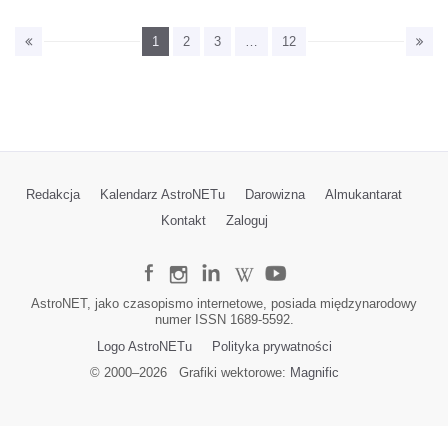
1
2
3
…
12
Redakcja
Kalendarz AstroNETu
Darowizna
Almukantarat
Kontakt
Zaloguj
AstroNET, jako czasopismo internetowe, posiada międzynarodowy
numer ISSN 1689-5592.
Logo AstroNETu
Polityka prywatności
© 2000–
2026
Grafiki wektorowe:
Magnific