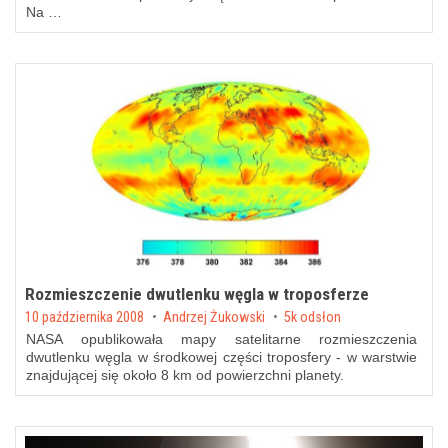
Na …
Rozmieszczenie dwutlenku węgla w troposferze
Posted on
10 października 2008
by
Andrzej Żukowski
5k odsłon
NASA opublikowała mapy satelitarne rozmieszczenia
dwutlenku węgla w środkowej części troposfery - w warstwie
znajdującej się około 8 km od powierzchni planety.