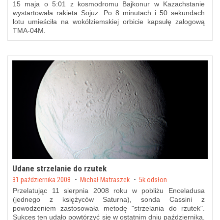
15 maja o 5:01 z kosmodromu Bajkonur w Kazachstanie
wystartowała rakieta Sojuz. Po 8 minutach i 50 sekundach
lotu umieściła na wokółziemskiej orbicie kapsułę załogową
TMA-04M.
Udane strzelanie do rzutek
Posted on
31 października 2008
by
Michał Matraszek
5k odsłon
Przelatując 11 sierpnia 2008 roku w pobliżu Enceladusa
(jednego z księżyców Saturna), sonda Cassini z
powodzeniem zastosowała metodę "
strzelania do rzutek
".
Sukces ten udało powtórzyć się w ostatnim dniu października.