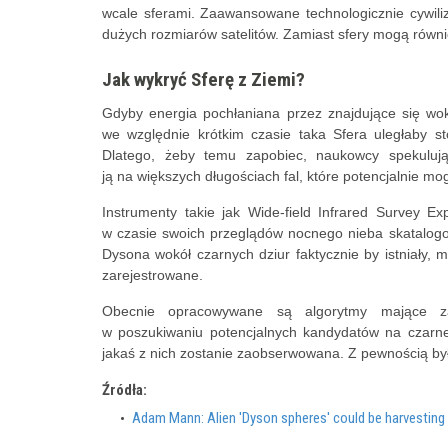
wcale sferami. Zaawansowane technologicznie cywili
dużych rozmiarów satelitów. Zamiast sfery mogą równie
Jak wykryć Sferę z Ziemi?
Gdyby energia pochłaniana przez znajdujące się wok
we względnie krótkim czasie taka Sfera uległaby st
Dlatego, żeby temu zapobiec, naukowcy spekulują
ją na większych długościach fal, które potencjalnie m
Instrumenty takie jak Wide-field Infrared Survey
w czasie swoich przeglądów nocnego nieba skatalogow
Dysona wokół czarnych dziur faktycznie by istniały, m
zarejestrowane.
Obecnie opracowywane są algorytmy mające za
w poszukiwaniu potencjalnych kandydatów na czarne 
jakaś z nich zostanie zaobserwowana. Z pewnością było
Źródła:
Adam Mann: Alien 'Dyson spheres' could be harvesting