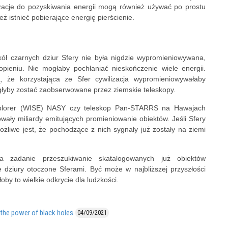
zacje do pozyskiwania energii mogą również używać po prostu
ż istnieć pobierające energię pierścienie.
ół czarnych dziur Sfery nie była nigdzie wypromieniowywana,
opieniu. Nie mogłaby pochłaniać nieskończenie wiele energii.
, że korzystająca ze Sfer cywilizacja wypromieniowywałaby
ogłyby zostać zaobserwowane przez ziemskie teleskopy.
 Explorer (WISE) NASY czy teleskop Pan-STARRS na Hawajach
ały miliardy emitujących promieniowanie obiektów. Jeśli Sfery
ożliwe jest, że pochodzące z nich sygnały już zostały na ziemi
 zadanie przeszukiwanie skatalogowanych już obiektów
dziury otoczone Sferami. Być może w najbliższej przyszłości
by to wielkie odkrycie dla ludzkości.
 the power of black holes
04/09/2021