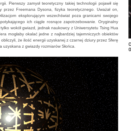
gii. Pierwszy zamysł teoretyczny takiej technologii pojawił się
ny przez Freemana Dysona, fizyka teoretycznego. Uważał on,
ilizacjom eksplorującym wszechświat poza granicami swojego
potykającego ich ciągle rosnące zapotrzebowanie. Oryginalny
 tylko wokół gwiazd, jednak naukowcy z Uniwersytetu Tsing Hua
fera mogłaby okalać jedne z najbardziej tajemniczych obiektów
liczyli, że ilość energii uzyskanej z czarnej dziury przez Sferę
C
ta uzyskana z gwiazdy rozmiarów Słońca.
O