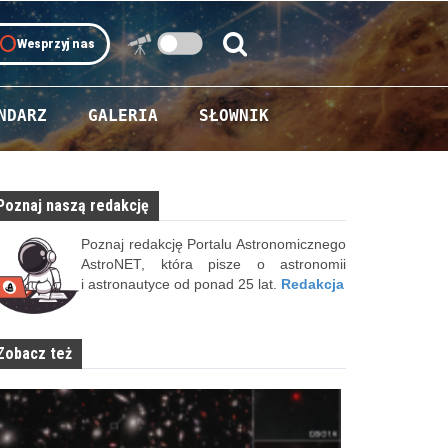
oll
Wesprzyj nas
Szukaj:
Szukaj
NDARZ
GALERIA
SŁOWNIK
Poznaj naszą redakcję
Poznaj redakcję Portalu Astronomicznego
AstroNET, która pisze o astronomii
i astronautyce od ponad 25 lat.
Redakcja
Zobacz też