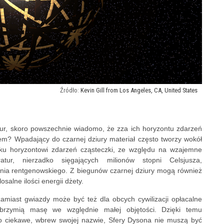
Kevin Gill from Los Angeles, CA, United States
ur, skoro powszechnie wiadomo, że zza ich horyzontu zdarzeń
em? Wpadający do czarnej dziury materiał często tworzy wokół
 ku horyzontowi zdarzeń cząsteczki, ze względu na wzajemne
tur, nierzadko sięgających milionów stopni Celsjusza,
ania rentgenowskiego. Z biegunów czarnej dziury mogą również
salne ilości energii dżety.
amiast gwiazdy może być też dla obcych cywilizacji opłacalne
brzymią masę we względnie małej objętości. Dzięki temu
o ciekawe, wbrew swojej nazwie, Sfery Dysona nie muszą być