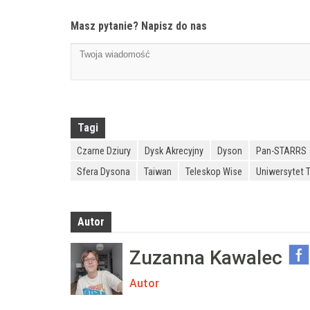
Masz pytanie? Napisz do nas
Tagi
Czarne Dziury
Dysk Akrecyjny
Dyson
Pan-STARRS
Sfera Dysona
Taiwan
Teleskop Wise
Uniwersytet 
Autor
Zuzanna Kawalec
Autor