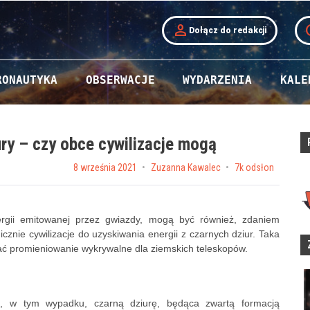
person
t
Dołącz do redakcji
RONAUTYKA
OBSERWACJE
WYDARZENIA
KALE
ry – czy obce cywilizacje mogą
Posted on
8 września 2021
by
Zuzanna Kawalec
7k odsłon
ergii emitowanej przez gwiazdy, mogą być również, zdaniem
ie cywilizacje do uzyskiwania energii z czarnych dziur. Taka
ć promieniowanie wykrywalne dla ziemskich teleskopów.
b, w tym wypadku, czarną dziurę, będąca zwartą formacją