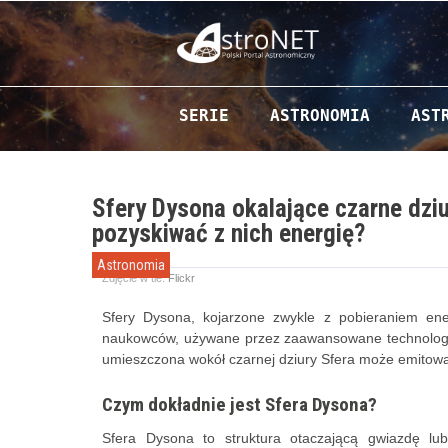
Przejdź do zawartości
SERIE
ASTRONOMIA
AST
Sfery Dysona okalające czarne dziu
pozyskiwać z nich energię?
Astronomia
Zdjęcie w tle:
Flickr
Sfery Dysona, kojarzone zwykle z pobieraniem en
naukowców, używane przez zaawansowane technologiczn
umieszczona wokół czarnej dziury Sfera może emitowa
Czym dokładnie jest Sfera Dysona?
Sfera Dysona to struktura otaczającą gwiazdę lu