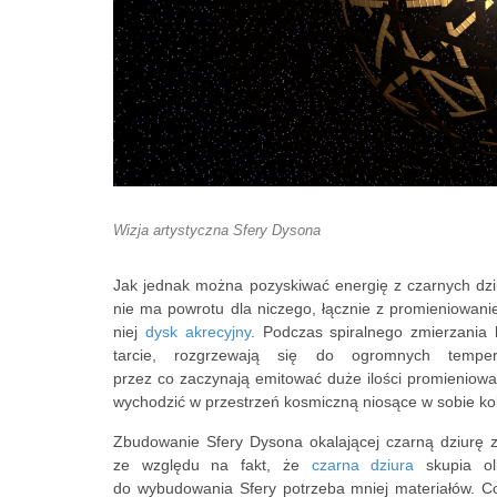
Wizja artystyczna Sfery Dysona
Jak jednak można pozyskiwać energię z czarnych dzi
nie ma powrotu dla niczego, łącznie z promieniowani
niej
dysk akrecyjny
. Podczas spiralnego zmierzania
tarcie, rozgrzewają się do ogromnych tempera
przez co zaczynają emitować duże ilości promieniow
wychodzić w przestrzeń kosmiczną niosące w sobie kolo
Zbudowanie Sfery Dysona okalającej czarną dziurę z
ze względu na fakt, że
czarna dziura
skupia ol
do wybudowania Sfery potrzeba mniej materiałów. C