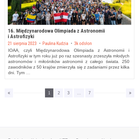
16. Międzynarodowa Olimpiada z Astronomii
i Astrofizyki
Posted on
21 sierpnia 2023
by
Paulina Kudzia
3k odsłon
IOAA, czyli Międzynarodowa Olimpiada z Astronomii i
Astrofizyki w tym roku już po raz szesnasty zrzeszyła młodych
astronomów i miłośników astronomii z całego świata. 250
zawodników z 50 krajów zmierzyła się z zadaniami przez kilka
dni. Tym …
1
2
3
…
7