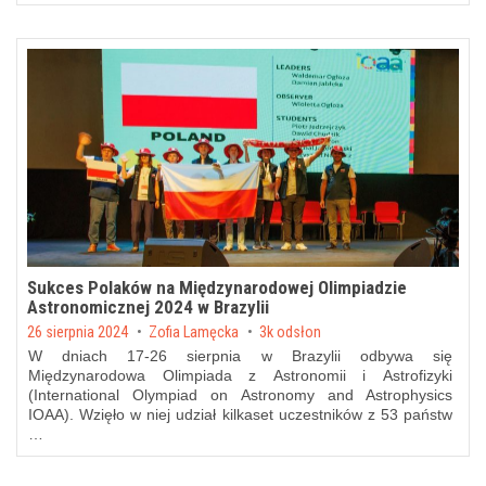
Sukces Polaków na Międzynarodowej Olimpiadzie
Astronomicznej 2024 w Brazylii
Posted on
26 sierpnia 2024
by
Zofia Lamęcka
3k odsłon
W dniach 17-26 sierpnia w Brazylii odbywa się
Międzynarodowa Olimpiada z Astronomii i Astrofizyki
(International Olympiad on Astronomy and Astrophysics
IOAA). Wzięło w niej udział kilkaset uczestników z 53 państw
…