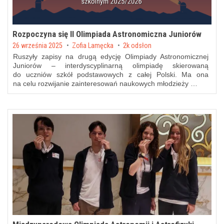
Rozpoczyna się II Olimpiada Astronomiczna Juniorów
Posted on
26 września 2025
by
Zofia Lamęcka
2k odsłon
Ruszyły zapisy na drugą edycję Olimpiady Astronomicznej
Juniorów – interdyscyplinarną olimpiadę skierowaną
do uczniów szkół podstawowych z całej Polski. Ma ona
na celu rozwijanie zainteresowań naukowych młodzieży …