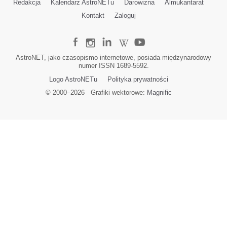
Redakcja
Kalendarz AstroNETu
Darowizna
Almukantarat
Kontakt
Zaloguj
AstroNET, jako czasopismo internetowe, posiada międzynarodowy
numer ISSN 1689-5592.
Logo AstroNETu
Polityka prywatności
© 2000–
2026
Grafiki wektorowe:
Magnific