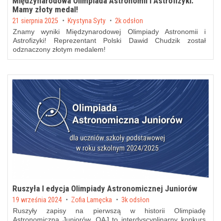
Międzynarodowa Olimpiada Astronomii i Astrofizyki.
Mamy złoty medal!
Posted on
21 sierpnia 2025
by
Krystyna Syty
2k odsłon
Znamy wyniki Międzynarodowej Olimpiady Astronomii i
Astrofizyki! Reprezentant Polski Dawid Chudzik został
odznaczony złotym medalem!
Ruszyła I edycja Olimpiady Astronomicznej Juniorów
Posted on
19 września 2024
by
Zofia Lamęcka
3k odsłon
Ruszyły zapisy na pierwszą w historii Olimpiadę
Astronomiczną Juniorów. OAJ to interdyscyplinarny konkurs