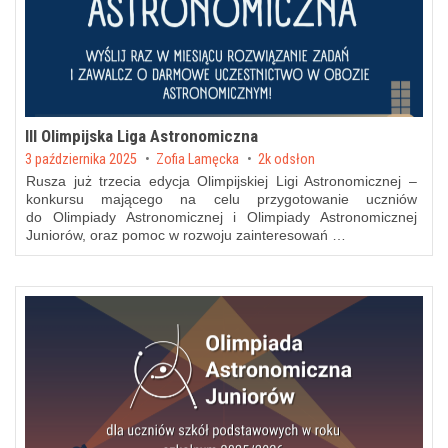
III Olimpijska Liga Astronomiczna
Posted on
3 października 2025
by
Zofia Lamęcka
2k odsłon
Rusza już trzecia edycja Olimpijskiej Ligi Astronomicznej –
konkursu mającego na celu przygotowanie uczniów
do Olimpiady Astronomicznej i Olimpiady Astronomicznej
Juniorów, oraz pomoc w rozwoju zainteresowań …