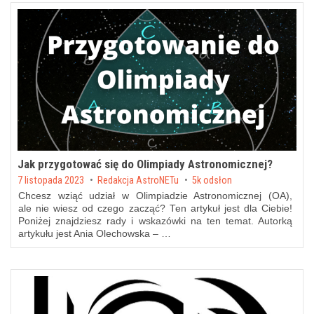
Jak przygotować się do Olimpiady Astronomicznej?
Posted on
7 listopada 2023
by
Redakcja AstroNETu
5k odsłon
Chcesz wziąć udział w Olimpiadzie Astronomicznej (OA),
ale nie wiesz od czego zacząć? Ten artykuł jest dla Ciebie!
Poniżej znajdziesz rady i wskazówki na ten temat. Autorką
artykułu jest Ania Olechowska – …