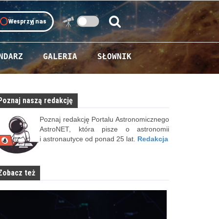
oll
Wesprzyj nas
Szukaj:
Szukaj
NDARZ
GALERIA
SŁOWNIK
Poznaj naszą redakcję
Poznaj redakcję Portalu Astronomicznego
AstroNET, która pisze o astronomii
i astronautyce od ponad 25 lat.
Redakcja
Zobacz też