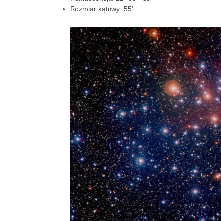
Rozmiar kątowy: 55′