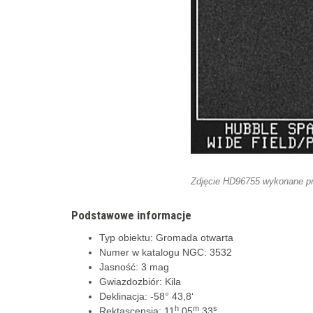
Zdjęcie HD96755 wykonane pr
Podstawowe informacje
Typ obiektu: Gromada otwarta
Numer w katalogu NGC: 3532
Jasność: 3 mag
Gwiazdozbiór: Kila
Deklinacja: -58
° 4
3,8
‘
h
m
s
Rektascensja: 11
05
33