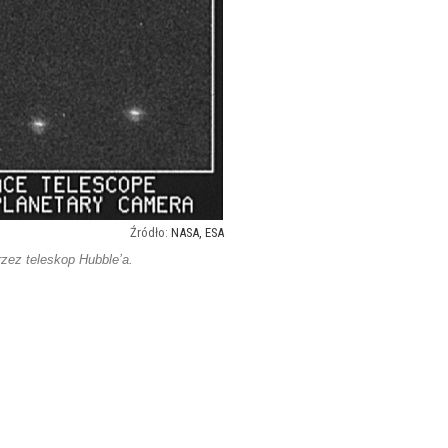
NASA, ESA
zez teleskop Hubble’a.