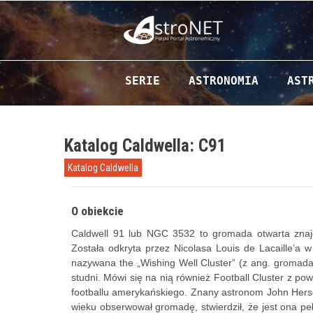
Przejdź do zawartości
SERIE
ASTRONOMIA
AST
Katalog Caldwella: C91
Katalog Caldwella
O obiekcie
Caldwell 91 lub NGC 3532 to gromada otwarta znajd
Została odkryta przez Nicolasa Louis de Lacaille’a w
nazywana the „Wishing Well Cluster” (z ang. gromad
studni. Mówi się na nią również Football Cluster z po
footballu amerykańskiego. Znany astronom John Hersch
wieku obserwował gromadę, stwierdził, że jest ona 