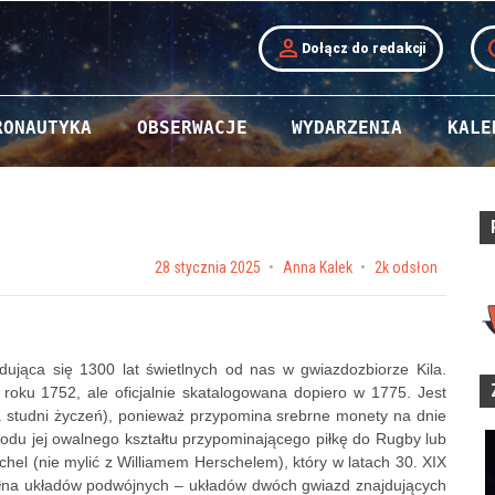
person
t
Dołącz do redakcji
RONAUTYKA
OBSERWACJE
WYDARZENIA
KALE
Posted on
28 stycznia 2025
by
Anna Kalek
2k odsłon
ująca się 1300 lat świetlnych od nas w gwiazdozbiorze Kila.
 roku 1752, ale oficjalnie skatalogowana dopiero w 1775. Jest
a
studni życzeń), ponieważ przypomina srebrne monety na dnie
wodu jej owalnego kształtu przypominającego piłkę do Rugby lub
el (nie mylić z Williamem Herschelem), który w latach 30. XIX
pełna układów podwójnych – układów dwóch gwiazd znajdujących