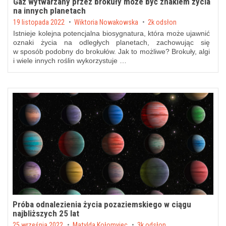
Gaz wytwarzany przez brokuły może być znakiem życia
na innych planetach
Posted on
19 listopada 2022
by
Wiktoria Nowakowska
2k odsłon
Istnieje kolejna potencjalna biosygnatura, która może ujawnić
oznaki życia na odległych planetach, zachowując się
w sposób podobny do brokułów. Jak to możliwe? Brokuły, algi
i wiele innych roślin wykorzystuje …
Próba odnalezienia życia pozaziemskiego w ciągu
najbliższych 25 lat
Posted on
25 września 2022
by
Matylda Kołomyjec
3k odsłon