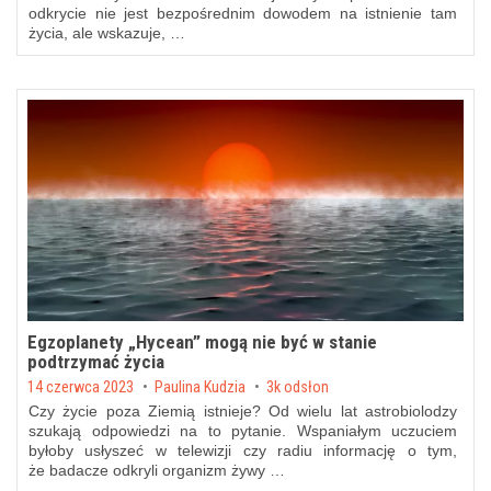
odkrycie nie jest bezpośrednim dowodem na istnienie tam
życia, ale wskazuje, …
Egzoplanety „Hycean” mogą nie być w stanie
podtrzymać życia
Posted on
14 czerwca 2023
by
Paulina Kudzia
3k odsłon
Czy życie poza Ziemią istnieje? Od wielu lat astrobiolodzy
szukają odpowiedzi na to pytanie. Wspaniałym uczuciem
byłoby usłyszeć w telewizji czy radiu informację o tym,
że badacze odkryli organizm żywy …