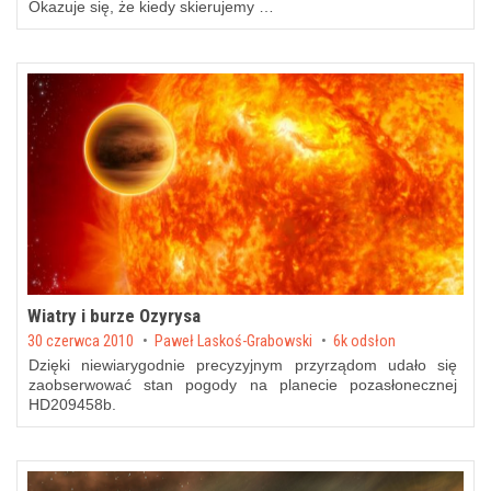
Okazuje się, że kiedy skierujemy …
Wiatry i burze Ozyrysa
Posted on
30 czerwca 2010
by
Paweł Laskoś-Grabowski
6k odsłon
Dzięki niewiarygodnie precyzyjnym przyrządom udało się
zaobserwować stan pogody na planecie pozasłonecznej
HD209458b.