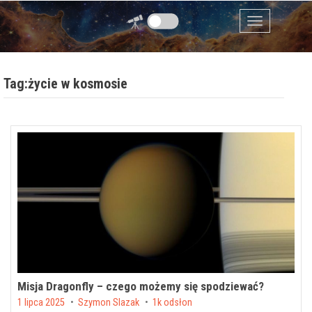
Przejdź do zawartości
Menu
Tag:życie w kosmosie
Misja Dragonfly – czego możemy się spodziewać?
Posted on
1 lipca 2025
by
Szymon Slazak
1k odsłon