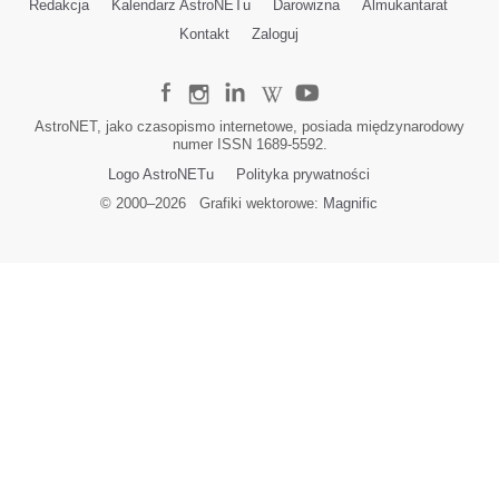
Redakcja
Kalendarz AstroNETu
Darowizna
Almukantarat
Kontakt
Zaloguj
AstroNET, jako czasopismo internetowe, posiada międzynarodowy
numer ISSN 1689-5592.
Logo AstroNETu
Polityka prywatności
© 2000–
2026
Grafiki wektorowe:
Magnific