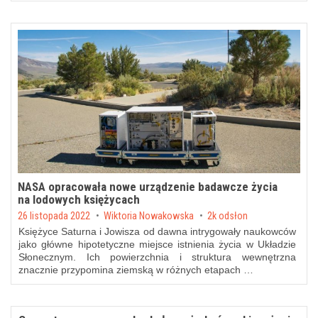
NASA opracowała nowe urządzenie badawcze życia
na lodowych księżycach
Posted on
26 listopada 2022
by
Wiktoria Nowakowska
2k odsłon
Księżyce Saturna i Jowisza od dawna intrygowały naukowców
jako główne hipotetyczne miejsce istnienia życia w Układzie
Słonecznym. Ich powierzchnia i struktura wewnętrzna
znacznie przypomina ziemską w różnych etapach …