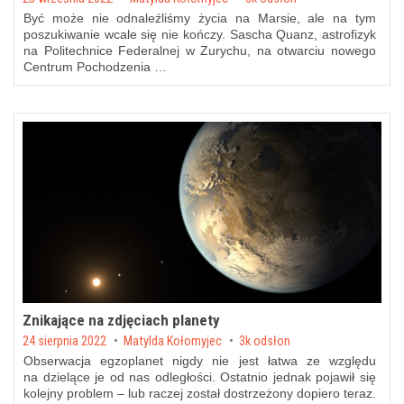
Być może nie odnaleźliśmy życia na Marsie, ale na tym
poszukiwanie wcale się nie kończy. Sascha Quanz, astrofizyk
na Politechnice Federalnej w Zurychu, na otwarciu nowego
Centrum Pochodzenia …
Znikające na zdjęciach planety
Posted on
24 sierpnia 2022
by
Matylda Kołomyjec
3k odsłon
Obserwacja egzoplanet nigdy nie jest łatwa ze względu
na dzielące je od nas odległości. Ostatnio jednak pojawił się
kolejny problem – lub raczej został dostrzeżony dopiero teraz.