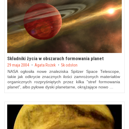
Składniki życia w obszarach formowania planet
Posted on
29 maja 2004
by
Agata Rożek
5k odsłon
NASA ogłosiła nowe znaleziska Spitzer Space Telescope,
takie jak odkrycie znacznych ilości zamrożonych materiałów
organicznych rozpryśniętych przez kilka "stref formowania
planet
", albo pyłowe dyski planetarne, okrążające nowo …