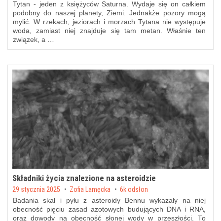
Tytan - jeden z księżyców Saturna. Wydaje się on całkiem
podobny do naszej planety, Ziemi. Jednakże pozory mogą
mylić. W rzekach, jeziorach i morzach Tytana nie występuje
woda, zamiast niej znajduje się tam metan. Właśnie ten
związek, a …
Składniki życia znalezione na asteroidzie
Posted on
29 stycznia 2025
by
Zofia Lamęcka
6k odsłon
Badania skał i pyłu z asteroidy Bennu wykazały na niej
obecność pięciu zasad azotowych budujących DNA i RNA,
oraz dowody na obecność słonej wody w przeszłości. To