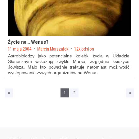
Życie na… Wenus?
Posted on
11 maja 2004
by
Marcin Marszałek
12k odsłon
Astrobiolodzy jako potencjalne kolebki życia w Układzie
Słonecznym wskazują zwykle Marsa, względnie księżyce
Jowisza. Mało kto poważnie traktuje natomiast możliwość
występowania żywych organizmów na Wenus.
1
2