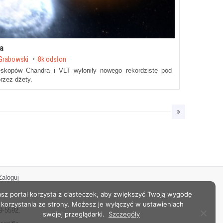
a
Grabowski
8k odsłon
eskopów Chandra i VLT wyłoniły nowego rekordzistę pod
rzez dżety.
Zaloguj
sz portal korzysta z ciasteczek, aby zwiększyć Twoją wygodę
korzystania ze strony. Możesz je wyłączyć w ustawieniach
9-5592.
swojej przeglądarki.
Szczegóły