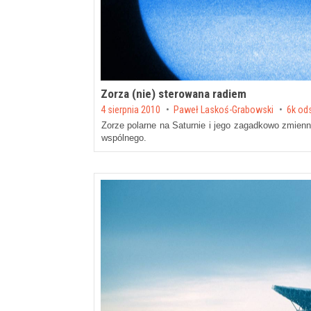
Zorza (nie) sterowana radiem
Posted on
4 sierpnia 2010
by
Paweł Laskoś-Grabowski
6k od
Zorze polarne na Saturnie i jego zagadkowo zmienn
wspólnego.