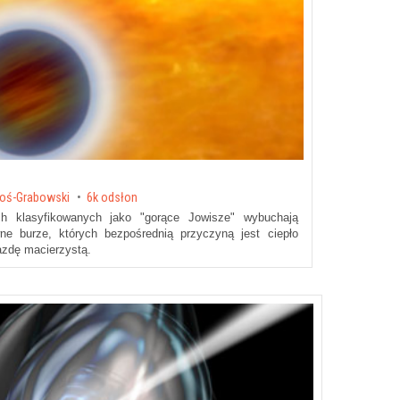
oś-Grabowski
6k odsłon
h klasyfikowanych jako "gorące Jowisze" wybuchają
ne burze, których bezpośrednią przyczyną jest ciepło
azdę macierzystą.