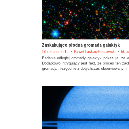
Zaskakująco płodna gromada galaktyk
Posted on
18 sierpnia 2010
by
Paweł Laskoś-Grabowski
6k o
Badania odległej gromady galaktyk pokazują, że 
Dodatkowo intrygujący jest fakt, że proces ten zac
gromady, niezgodnie z dotychczas obserwowanymi 