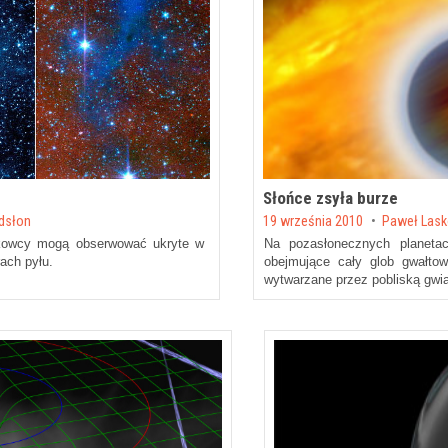
Słońce zsyła burze
Posted on
dsłon
19 września 2010
by
Paweł Lask
aukowcy mogą obserwować ukryte w
Na pozasłonecznych planetac
ach pyłu.
obejmujące cały glob gwałtow
wytwarzane przez pobliską gwi