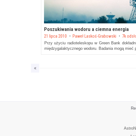
Poszukiwania wodoru a ciemna energia
Posted on
21 lipca 2010
by
Paweł Laskoś-Grabowski
7k odsł
Przy użyciu radioteleskopu w Green Bank dokładni
międzygalaktycznego wodoru. Badania mogą mieć p
Re
AstroN