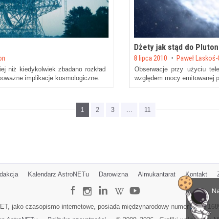
Dżety jak stąd do Pluton
Posted on
on
8 lipca 2010
by
Paweł Laskoś-
ej niż kiedykolwiek zbadano rozkład
Obserwacje przy użyciu tel
oważne implikacje kosmologiczne.
względem mocy emitowanej p
1
2
3
…
11
dakcja
Kalendarz AstroNETu
Darowizna
Almukantarat
Kontakt
Na
ET, jako czasopismo internetowe, posiada międzynarodowy numer ISSN 168