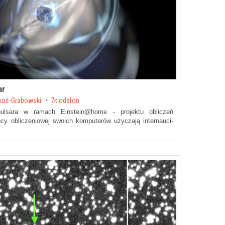
ar
koś-Grabowski
7k odsłon
pulsara w ramach Einstein@home - projektu obliczeń
y obliczeniowej swoich komputerów użyczają internauci-