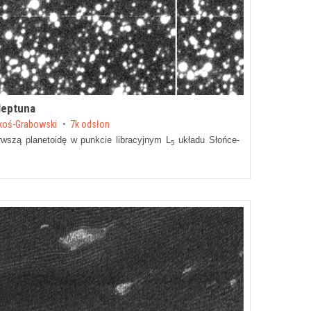
Neptuna
koś-Grabowski
7k odsłon
rwszą planetoidę w punkcie libracyjnym L
układu Słońce-
5