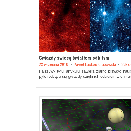
Gwiazdy świecą światłem odbitym
Posted on
23 września 2010
by
Paweł Laskoś-Grabowski
29k o
Fałszywy tytuł artykułu zawiera ziarno prawdy: n
pyle rodzące się gwiazdy dzięki ich odbiciom w chmur