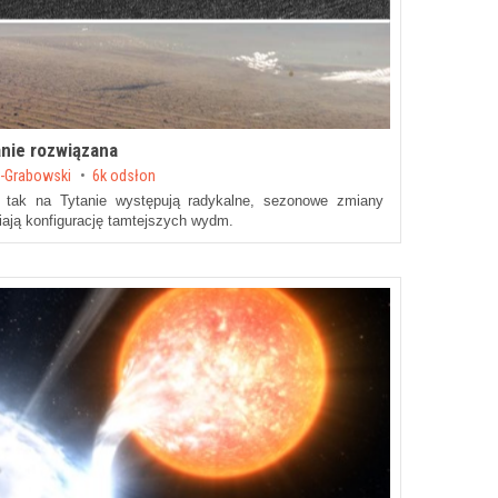
anie rozwiązana
-Grabowski
6k odsłon
 tak na Tytanie występują radykalne, sezonowe zmiany
iają konfigurację tamtejszych wydm.