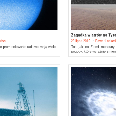
Zagadka wiatrów na Tyt
Posted on
słon
29 lipca 2010
by
Paweł Laskoś
e promieniowanie radiowe mają wiele
Tak jak na Ziemi monsuny,
pogody, które wyraźnie zmien