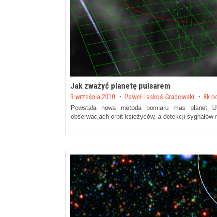
Jak zważyć planetę pulsarem
Posted on
9 września 2010
by
Paweł Laskoś-Grabowski
8k o
Powstała nowa metoda pomiaru mas planet Uk
obserwacjach orbit księżyców, a detekcji sygnałów 