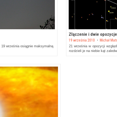
Złączenie i dwie opozycje
Posted on
19 września 2010
by
Michał Mat
. 19 września osiągnie maksymalną
21 września w opozycji względ
rozdzieli je na niebie kąt zaled