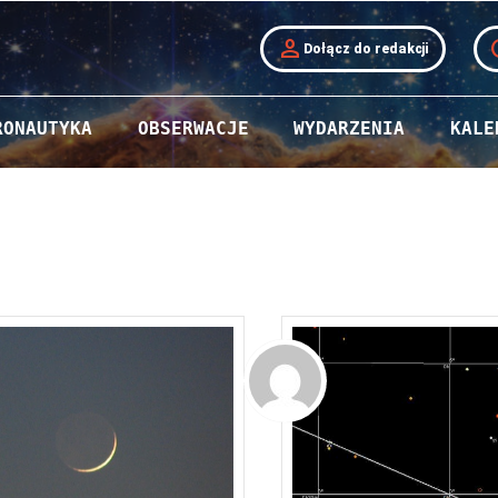
person
t
Dołącz do redakcji
RONAUTYKA
OBSERWACJE
WYDARZENIA
KALE