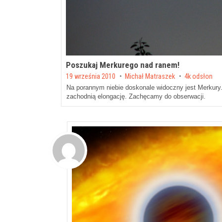
Poszukaj Merkurego nad ranem!
Posted on
19 września 2010
by
Michał Matraszek
4k odsłon
Na porannym niebie doskonale widoczny jest Merkury
zachodnią elongację. Zachęcamy do obserwacji.