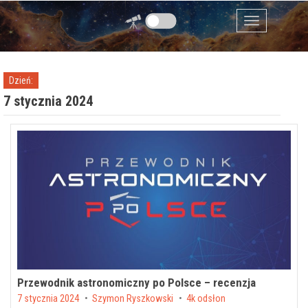
Przejdź do zawartości
Menu
Dzień:
7 stycznia 2024
Przewodnik astronomiczny po Polsce – recenzja
Posted on
7 stycznia 2024
by
Szymon Ryszkowski
4k odsłon