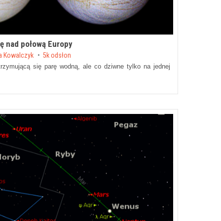
ię nad połową Europy
a Kowalczyk
5k odsłon
rzymującą się parę wodną, ale co dziwne tylko na jednej