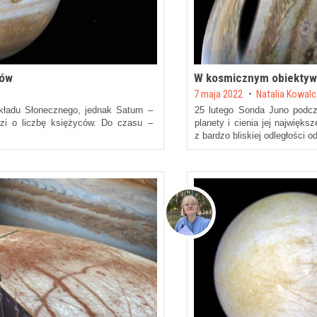
ców
W kosmicznym obiektyw
Posted on
7 maja 2022
by
Natalia Kowal
Układu Słonecznego, jednak Saturn –
25 lutego Sonda Juno podcz
odzi o liczbę księżyców. Do czasu –
planety i cienia jej najwię
z bardzo bliskiej odległości 