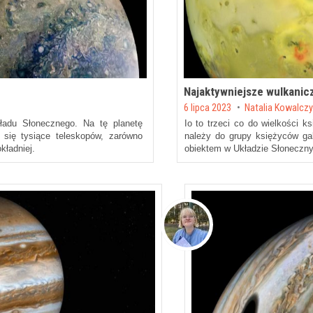
Najaktywniejsze wulkanicz
Posted on
6 lipca 2023
by
Natalia Kowalcz
ładu Słonecznego. Na tę planetę
Io to trzeci co do wielkości 
 się tysiące teleskopów, zarówno
należy do grupy księżyców gal
kładniej.
obiektem w Układzie Słoneczn