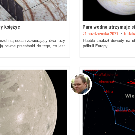
wy księżyc
Para wodna utrzymuje s
Posted on
21 października 2021
by
Natali
rzchnią ocean zawierający dwa razy
Hubble znalazł dowody na ut
ją pewne przesłanki do tego, co jest
półkuli Europy.