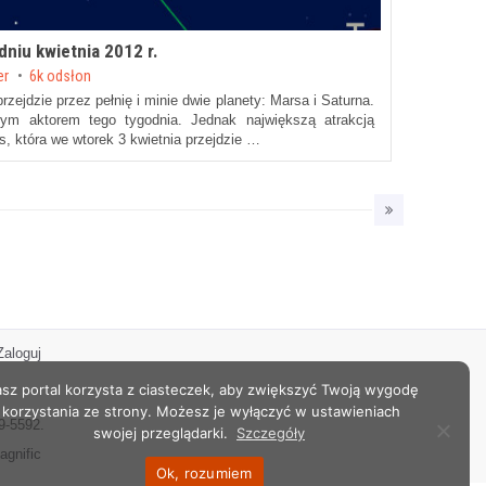
niu kwietnia 2012 r.
er
6k odsłon
rzejdzie przez pełnię i minie dwie planety: Marsa i Saturna.
ym aktorem tego tygodnia. Jednak największą atrakcją
s, która we wtorek 3 kwietnia przejdzie …
Zaloguj
sz portal korzysta z ciasteczek, aby zwiększyć Twoją wygodę
korzystania ze strony. Możesz je wyłączyć w ustawieniach
9-5592.
swojej przeglądarki.
Szczegóły
agnific
Ok, rozumiem