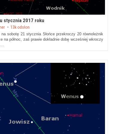
u stycznia 2017 roku
cher
13k odsłon
 na sobotę 21 stycznia Słońce przekroczy 20 równoleżnik
dze na północ, zaś prawie dokładnie dobę wcześniej wkroczy
a …