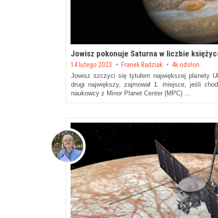
Jowisz pokonuje Saturna w liczbie księży
Posted on
14 lutego 2023
by
Franek Badziak
4k odsłon
Jowisz szczyci się tytułem największej planety 
drugi największy, zajmował 1. miejsce, jeśli ch
naukowcy z Minor Planet Center (MPC) …