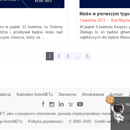
Niebo w pierwszym tygod
Posted on
1 kwietnia 2012
by
Ariel Majch
o w piątek 13 kwietnia, to Srebrny
W piątek 6 kwietnia Księżyc p
óźno i przebywał będzie nisko nad
Dlatego to on będzie główn
cyjne Jowisza, który na …
najbliższych dni będzie Wenu
1
2
3
…
5
dakcja
Kalendarz AstroNETu
Darowizna
Almukantarat
Kontakt
Na
ET, jako czasopismo internetowe, posiada międzynarodowy numer ISSN 168
go AstroNETu
Polityka prywatności
© 2000–
2026
Grafiki wektorowe:
M