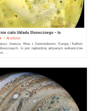
nie ciało Układu Słonecznego – Io
yk
4k odsłon
księżyc Jowisza. Wraz z Ganimedesem, Europą i Kallisto
ileuszowych. Io jest najbardziej aktywnym wulkanicznie
ym, …