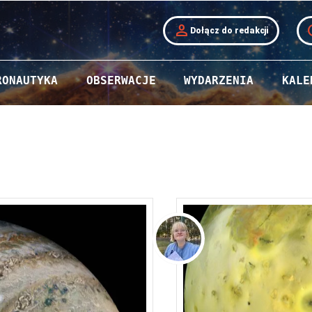
person
t
Dołącz do redakcji
RONAUTYKA
OBSERWACJE
WYDARZENIA
KALE