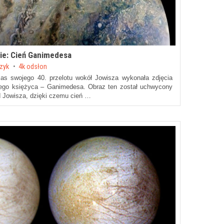
ie: Cień Ganimedesa
czyk
4k odsłon
as swojego 40. przelotu wokół Jowisza wykonała zdjęcia
kszego księżyca – Ganimedesa. Obraz ten został uchwycony
od Jowisza, dzięki czemu cień …