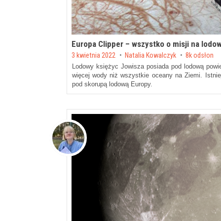
Europa Clipper – wszystko o misji na lodo
Posted on
3 kwietnia 2022
by
Natalia Kowalczyk
8k odsłon
Lodowy księżyc Jowisza posiada pod lodową powie
więcej wody niż wszystkie oceany na Ziemi. Istnie
pod skorupą lodową Europy.