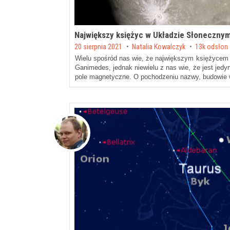
Największy księżyc w Układzie Słoneczny
Posted on
20 sierpnia 2021
by
Natalia Kowalczyk
13k odsłon
Wielu spośród nas wie, że największym księżycem
Ganimedes, jednak niewielu z nas wie, że jest je
pole magnetyczne. O pochodzeniu nazwy, budowie 