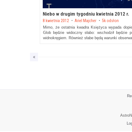
Niebo w drugim tygodniu kwietnia 2012 r.
Posted on
8 kwietnia 2012
by
Ariel Majcher
5k odsłon
Mimo, że ostatnia kwadra Księżyca wypada dopier
Glob będzie widoczny słabo: wschodził będzie p
widnokręgiem. Również słabe będą warunki obserwa
Re
AstroN
Lo