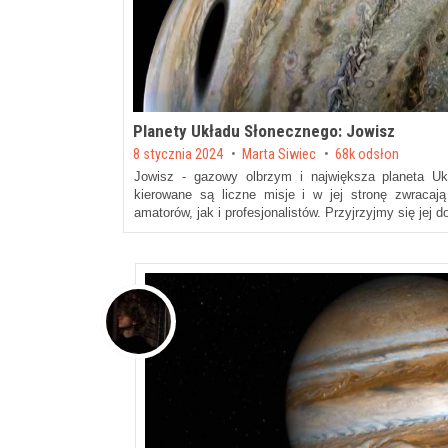
Planety Układu Słonecznego: Jowisz
Posted on
8 stycznia 2024
by
Marta Siwiec
68k odsłon
Jowisz - gazowy olbrzym i największa planeta Uk
kierowane są liczne misje i w jej stronę zwracają
amatorów, jak i profesjonalistów. Przyjrzyjmy się jej do