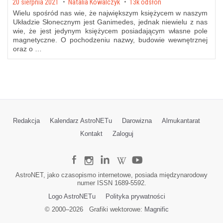
Posted on
20 sierpnia 2021
by
Natalia Kowalczyk
13k odsłon
Wielu spośród nas wie, że największym księżycem w naszym
Układzie Słonecznym jest Ganimedes, jednak niewielu z nas
wie, że jest jedynym księżycem posiadającym własne pole
magnetyczne. O pochodzeniu nazwy, budowie wewnętrznej
oraz o …
Redakcja
Kalendarz AstroNETu
Darowizna
Almukantarat
Kontakt
Zaloguj
AstroNET, jako czasopismo internetowe, posiada międzynarodowy
numer ISSN 1689-5592.
Logo AstroNETu
Polityka prywatności
© 2000–
2026
Grafiki wektorowe:
Magnific