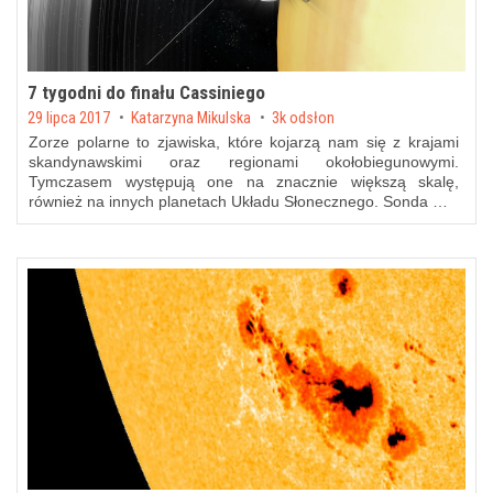
7 tygodni do finału Cassiniego
Posted on
29 lipca 2017
by
Katarzyna Mikulska
3k odsłon
Zorze polarne to zjawiska, które kojarzą nam się z krajami
skandynawskimi oraz regionami okołobiegunowymi.
Tymczasem występują one na znacznie większą skalę,
również na innych planetach Układu Słonecznego. Sonda …