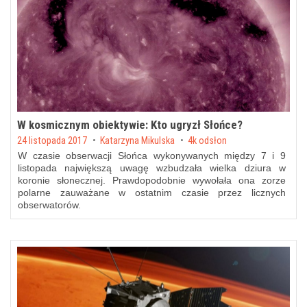
W kosmicznym obiektywie: Kto ugryzł Słońce?
Posted on
24 listopada 2017
by
Katarzyna Mikulska
4k odsłon
W czasie obserwacji Słońca wykonywanych między 7 i 9
listopada największą uwagę wzbudzała wielka dziura w
koronie słonecznej. Prawdopodobnie wywołała ona zorze
polarne zauważane w ostatnim czasie przez licznych
obserwatorów.