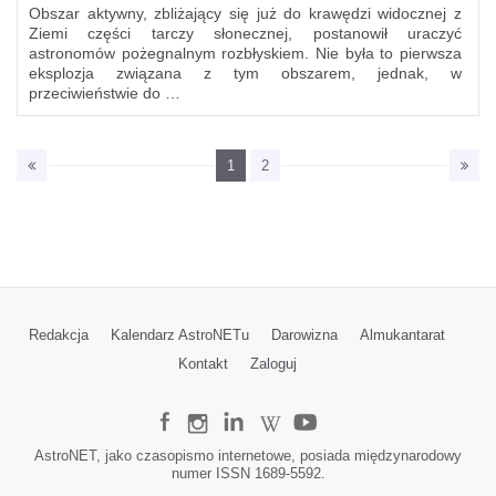
Obszar aktywny, zbliżający się już do krawędzi widocznej z
Ziemi części tarczy słonecznej, postanowił uraczyć
astronomów pożegnalnym rozbłyskiem. Nie była to pierwsza
eksplozja związana z tym obszarem, jednak, w
przeciwieństwie do …
1
2
Redakcja
Kalendarz AstroNETu
Darowizna
Almukantarat
Kontakt
Zaloguj
AstroNET, jako czasopismo internetowe, posiada międzynarodowy
numer ISSN 1689-5592.