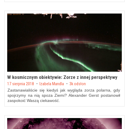
W kosmicznym obiektywie: Zorze z innej perspektywy
Posted on
17 sierpnia 2018
by
Izabela Mandla
3k odsłon
Zastanawialiście się kiedyś jak wygląda zorza polarna, gdy
spojrzymy na nią spoza Ziemi? Alexander Gerst postanowił
zaspokoić Waszą ciekawość.