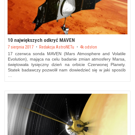
10 największych odkryć MAVEN
Posted on
7 sierpnia 2017
by
Redakcja AstroNETu
4k odsłon
17 czerwca sonda MAVEN (Mars Atmosphere and Volatile
Evolution), mająca na celu badanie zmian atmosfery Marsa,
świętowała tysięczny dzień na orbicie Czerwonej Planety.
Statek badawczy pozwolił nam dowiedzieć się w jaki sposób
…