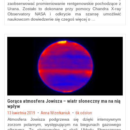
zaobserwować promieniowanie rentgenowskie pochodzące z
Urana. Zostało to dokonane przy pomocy Chandra X-ray
Observatory NASA i odkrycie ma szansę umożliwić
naukowcom dowiedzenie się czegoś więcej o …
Gorąca atmosfera Jowisza – wiatr słoneczny ma na nią
wpływ
Posted on
13 kwietnia 2019
by
Anna Wizerkaniuk
6k odsłon
Atmosfera Jowisza podgrzewa się dzięki intensywnym
zorzom polarnym, występującym na biegunach gazowego
olbrzyma. Te ekstremalne w skali Układu Słonecznego