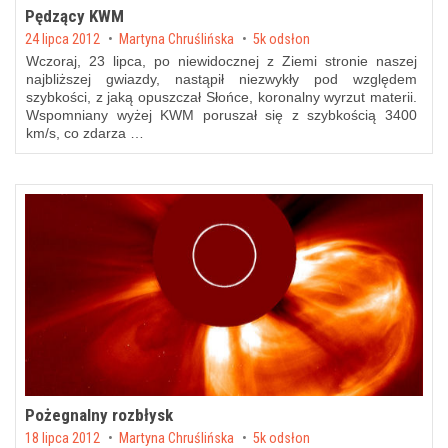
Pędzący KWM
Posted on
24 lipca 2012
by
Martyna Chruślińska
5k odsłon
Wczoraj, 23 lipca, po niewidocznej z Ziemi stronie naszej
najbliższej gwiazdy, nastąpił niezwykły pod względem
szybkości, z jaką opuszczał Słońce, koronalny wyrzut materii.
Wspomniany wyżej KWM poruszał się z szybkością 3400
km/s, co zdarza …
Pożegnalny rozbłysk
Posted on
18 lipca 2012
by
Martyna Chruślińska
5k odsłon