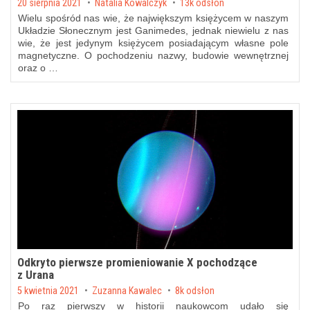
Posted on
20 sierpnia 2021
by
Natalia Kowalczyk
13k odsłon
Wielu spośród nas wie, że największym księżycem w naszym
Układzie Słonecznym jest Ganimedes, jednak niewielu z nas
wie, że jest jedynym księżycem posiadającym własne pole
magnetyczne. O pochodzeniu nazwy, budowie wewnętrznej
oraz o …
Odkryto pierwsze promieniowanie X pochodzące
z Urana
Posted on
5 kwietnia 2021
by
Zuzanna Kawalec
8k odsłon
Po raz pierwszy w historii naukowcom udało się