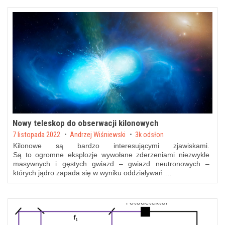
Nowy teleskop do obserwacji kilonowych
Posted on
7 listopada 2022
by
Andrzej Wiśniewski
3k odsłon
Kilonowe są bardzo interesującymi zjawiskami.
Są to ogromne eksplozje wywołane zderzeniami niezwykle
masywnych i gęstych gwiazd – gwiazd neutronowych –
których jądro zapada się w wyniku oddziaływań …