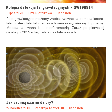
Kolejna detekcja fal grawitacyjnych – GW190814
Posted on
1 lipca 2020
by
Eliza Płotnikowa
3k odsłon
Fale grawitacyjne możemy zaobserwować za pomocą lasera,
kilku luster i kilkukilometrowych ramion wypełnionych próżnią.
Metoda ta zwana jest interferometrią. Zaraz po pierwszej
detekcji z 2015 roku, zalała nas fala nowych …
Jak szumią czarne dziury?
Posted on
22 kwietnia 2018
by
Redakcja AstroNETu
4k odsłon