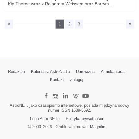
Kip Thorne wraz z Reinerem Weissem oraz Barrym …
1
2
3
Redakcja
Kalendarz AstroNETu
Darowizna
Almukantarat
Kontakt
Zaloguj
AstroNET, jako czasopismo internetowe, posiada międzynarodowy
numer ISSN 1689-5592.
Logo AstroNETu
Polityka prywatności
© 2000–
2026
Grafiki wektorowe:
Magnific