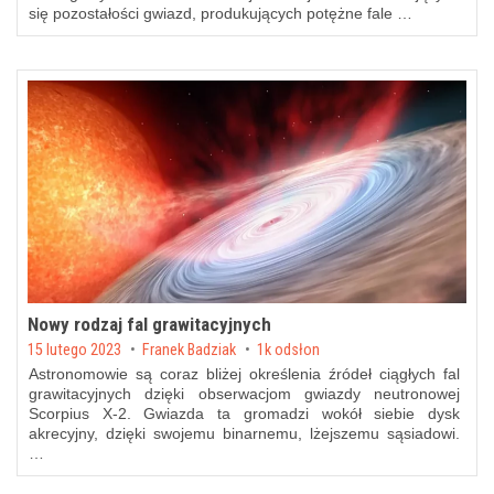
się pozostałości gwiazd, produkujących potężne fale …
Nowy rodzaj fal grawitacyjnych
Posted on
15 lutego 2023
by
Franek Badziak
1k odsłon
Astronomowie są coraz bliżej określenia źródeł ciągłych fal
grawitacyjnych dzięki obserwacjom gwiazdy neutronowej
Scorpius X-2. Gwiazda ta gromadzi wokół siebie dysk
akrecyjny, dzięki swojemu binarnemu, lżejszemu sąsiadowi.
…