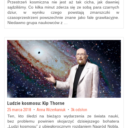
Przestrzeń kosmiczna nie jest aż tak cicha, jak dawniej
sądziliśmy. Co kilka minut zderza się ze sobą para czarnych
dziur, w wyniku czego powstają zmarszczki w
czasoprzestrzeni powszechnie znane jako fale grawitacyjne.
Niedawno grupa naukowców z …
Ludzie kosmosu: Kip Thorne
Posted on
25 marca 2018
by
Anna Wizerkaniuk
3k odsłon
Ten, kto śledzi na bieżąco wydarzenia ze świata nauki,
bez problemu powinien skojarzyć dzisiejszego bohatera
„Ludzi kosmosu” z ubiegłorocznym rozdaniem Nagród Nobla.