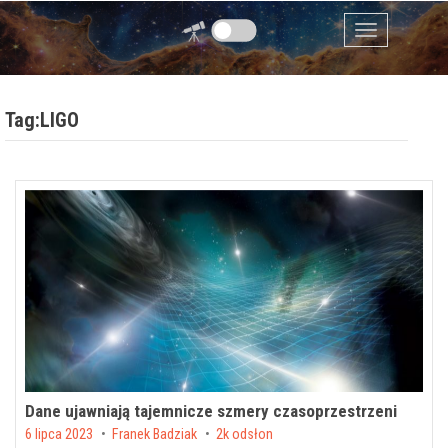
Przejdź do zawartości
Menu
Tag:LIGO
Dane ujawniają tajemnicze szmery czasoprzestrzeni
Posted on
6 lipca 2023
by
Franek Badziak
2k odsłon