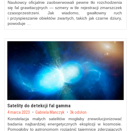
Naukowcy oficjalnie zaobserwowali pewne tło rozchodzenia
się fal grawitacyjnych — szmery w tle rejestracji zmarszczek
czasoprzestrzeni. Jak wiadomo, gwałtowny ruch
i przyspieszanie obiektów zwartych, takich jak czarne dziury,
powoduje …
Satelity do detekcji fal gamma
Posted on
4 marca 2023
by
Gabriela Manczyk
3k odsłon
Konstelacja małych satelitów mogłaby zrewolucjonizować
badania najbardziej energetycznych eksplozji w kosmosie.
Pomogłoby to astronomom rozjaśnić tajemnice zderzających