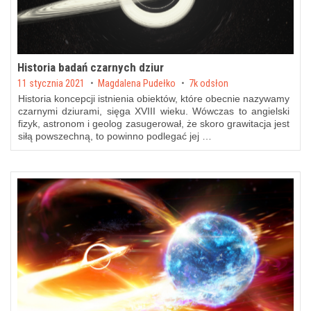
Historia badań czarnych dziur
Posted on
11 stycznia 2021
by
Magdalena Pudełko
7k odsłon
Historia koncepcji istnienia obiektów, które obecnie nazywamy
czarnymi dziurami, sięga XVIII wieku. Wówczas to angielski
fizyk, astronom i geolog zasugerował, że skoro grawitacja jest
siłą powszechną, to powinno podlegać jej …