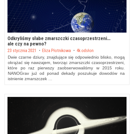
Odkryliśmy słabe zmarszczki czasoprzestrzeni…
ale czy na pewno?
Posted on
23 stycznia 2021
by
Eliza Płotnikowa
4k odsłon
Dwie czarne dziury, znajdujące się odpowiednio blisko, mogą
okrążać się nawzajem, tworząc zmarszczki czasoprzestrzeni,
które po raz pierwszy zaobserwowaliśmy w 2015 roku.
NANOGrav już od ponad dekady poszukuje dowodów na
istnienie zmarszczek …