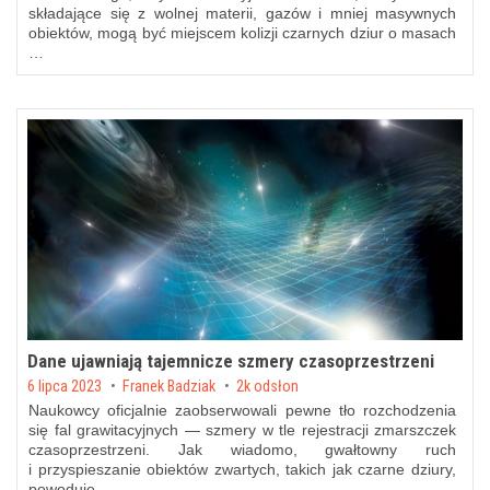
składające się z wolnej materii, gazów i mniej masywnych
obiektów, mogą być miejscem kolizji czarnych dziur o masach
…
Dane ujawniają tajemnicze szmery czasoprzestrzeni
Posted on
6 lipca 2023
by
Franek Badziak
2k odsłon
Naukowcy oficjalnie zaobserwowali pewne tło rozchodzenia
się fal grawitacyjnych — szmery w tle rejestracji zmarszczek
czasoprzestrzeni. Jak wiadomo, gwałtowny ruch
i przyspieszanie obiektów zwartych, takich jak czarne dziury,
powoduje …