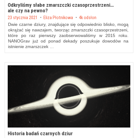
Odkryliśmy słabe zmarszczki czasoprzestrzeni…
ale czy na pewno?
Posted on
23 stycznia 2021
by
Eliza Płotnikowa
4k odsłon
Dwie czarne dziury, znajdujące się odpowiednio blisko, mogą
okrążać się nawzajem, tworząc zmarszczki czasoprzestrzeni,
które po raz pierwszy zaobserwowaliśmy w 2015 roku.
NANOGrav już od ponad dekady poszukuje dowodów na
istnienie zmarszczek …
Historia badań czarnych dziur