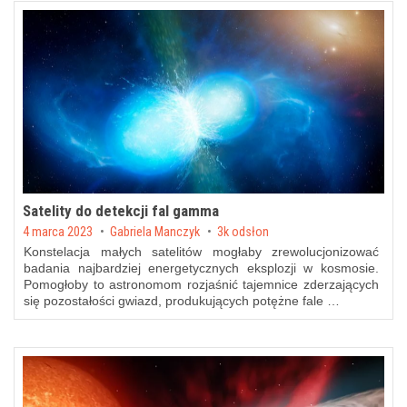
Satelity do detekcji fal gamma
Posted on
4 marca 2023
by
Gabriela Manczyk
3k odsłon
Konstelacja małych satelitów mogłaby zrewolucjonizować
badania najbardziej energetycznych eksplozji w kosmosie.
Pomogłoby to astronomom rozjaśnić tajemnice zderzających
się pozostałości gwiazd, produkujących potężne fale …