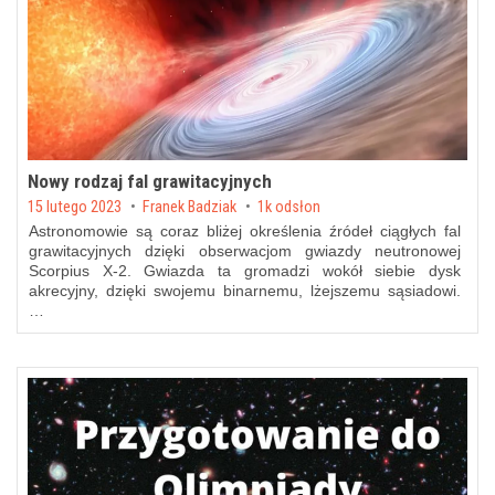
Nowy rodzaj fal grawitacyjnych
Posted on
15 lutego 2023
by
Franek Badziak
1k odsłon
Astronomowie są coraz bliżej określenia źródeł ciągłych fal
grawitacyjnych dzięki obserwacjom gwiazdy neutronowej
Scorpius X-2. Gwiazda ta gromadzi wokół siebie dysk
akrecyjny, dzięki swojemu binarnemu, lżejszemu sąsiadowi.
…