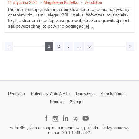
Posted on
11 stycznia 2021
by
Magdalena Pudełko
7k odsłon
Historia koncepcji istnienia obiektów, które obecnie nazywamy
czarnymi dziurami, sięga XVIII wieku. Wówczas to angielski
fizyk, astronom i geolog zasugerował, że skoro grawitacja jest
siłą powszechną, to powinno podlegać jej …
1
2
3
…
5
Redakcja
Kalendarz AstroNETu
Darowizna
Almukantarat
Kontakt
Zaloguj
AstroNET, jako czasopismo internetowe, posiada międzynarodowy
numer ISSN 1689-5592.