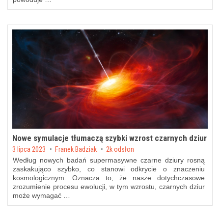
Nowe symulacje tłumaczą szybki wzrost czarnych dziur
Posted on
3 lipca 2023
by
Franek Badziak
2k odsłon
Według nowych badań supermasywne czarne dziury rosną
zaskakująco szybko, co stanowi odkrycie o znaczeniu
kosmologicznym. Oznacza to, że nasze dotychczasowe
zrozumienie procesu ewolucji, w tym wzrostu, czarnych dziur
może wymagać …