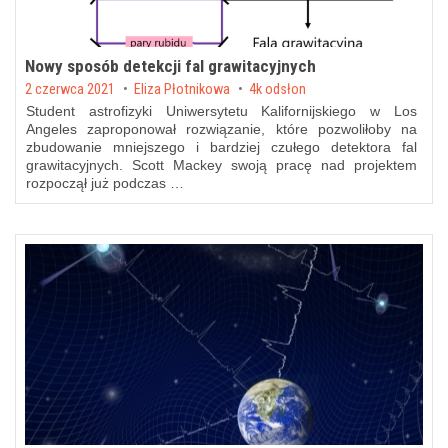
Nowy sposób detekcji fal grawitacyjnych
Posted on
2 czerwca 2021
by
Eliza Płotnikowa
4k odsłon
Student astrofizyki Uniwersytetu Kalifornijskiego w Los
Angeles zaproponował rozwiązanie, które pozwoliłoby na
zbudowanie mniejszego i bardziej czułego detektora fal
grawitacyjnych. Scott Mackey swoją pracę nad projektem
rozpoczął już podczas …