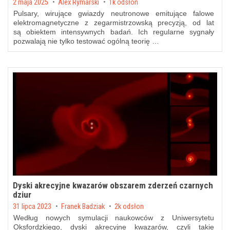
Posted on
2 maja 2025
by
Alex Rymarski
1k odsłon
Pulsary, wirujące gwiazdy neutronowe emitujące falowe
elektromagnetyczne z zegarmistrzowską precyzją, od lat
są obiektem intensywnych badań. Ich regularne sygnały
pozwalają nie tylko testować ogólną teorię …
Dyski akrecyjne kwazarów obszarem zderzeń czarnych
dziur
Posted on
31 lipca 2023
by
Franek Badziak
2k odsłon
Według nowych symulacji naukowców z Uniwersytetu
Oksfordzkiego, dyski akrecyjne kwazarów, czyli takie