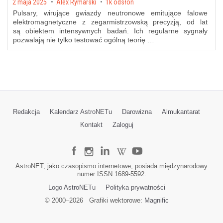
Posted on
2 maja 2025
by
Alex Rymarski
1k odsłon
Pulsary, wirujące gwiazdy neutronowe emitujące falowe
elektromagnetyczne z zegarmistrzowską precyzją, od lat
są obiektem intensywnych badań. Ich regularne sygnały
pozwalają nie tylko testować ogólną teorię …
Redakcja
Kalendarz AstroNETu
Darowizna
Almukantarat
Kontakt
Zaloguj
AstroNET, jako czasopismo internetowe, posiada międzynarodowy
numer ISSN 1689-5592.
Logo AstroNETu
Polityka prywatności
© 2000–
2026
Grafiki wektorowe:
Magnific