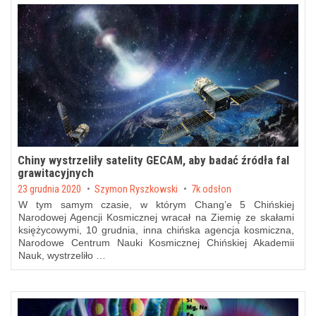
Chiny wystrzeliły satelity GECAM, aby badać źródła fal
grawitacyjnych
Posted on
23 grudnia 2020
by
Szymon Ryszkowski
7k odsłon
W tym samym czasie, w którym Chang’e 5 Chińskiej
Narodowej Agencji Kosmicznej wracał na Ziemię ze skałami
księżycowymi, 10 grudnia, inna chińska agencja kosmiczna,
Narodowe Centrum Nauki Kosmicznej Chińskiej Akademii
Nauk, wystrzeliło …