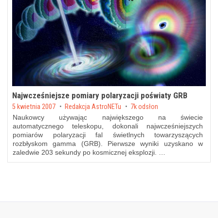
Najwcześniejsze pomiary polaryzacji poświaty GRB
Posted on
5 kwietnia 2007
by
Redakcja AstroNETu
7k odsłon
Naukowcy używając największego na świecie
automatycznego teleskopu, dokonali najwcześniejszych
pomiarów polaryzacji fal świetlnych towarzyszących
rozbłyskom gamma (GRB). Pierwsze wyniki uzyskano w
zaledwie 203 sekundy po kosmicznej eksplozji. …