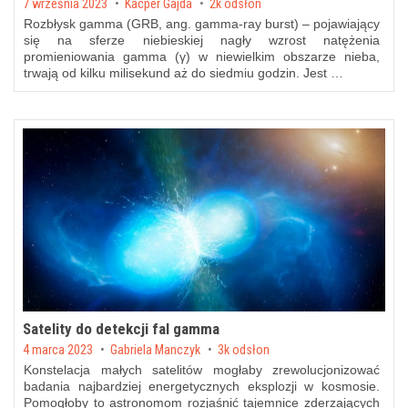
Posted on
7 września 2023
by
Kacper Gajda
2k odsłon
Rozbłysk gamma (GRB, ang. gamma-ray burst) – pojawiający
się na sferze niebieskiej nagły wzrost natężenia
promieniowania gamma (γ) w niewielkim obszarze nieba,
trwają od kilku milisekund aż do siedmiu godzin. Jest …
Satelity do detekcji fal gamma
Posted on
4 marca 2023
by
Gabriela Manczyk
3k odsłon
Konstelacja małych satelitów mogłaby zrewolucjonizować
badania najbardziej energetycznych eksplozji w kosmosie.
Pomogłoby to astronomom rozjaśnić tajemnice zderzających