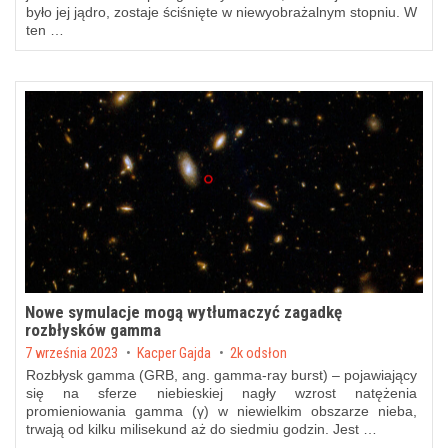
było jej jądro, zostaje ściśnięte w niewyobrażalnym stopniu. W
ten …
Nowe symulacje mogą wytłumaczyć zagadkę
rozbłysków gamma
Posted on
7 września 2023
by
Kacper Gajda
2k odsłon
Rozbłysk gamma (GRB, ang. gamma-ray burst) – pojawiający
się na sferze niebieskiej nagły wzrost natężenia
promieniowania gamma (γ) w niewielkim obszarze nieba,
trwają od kilku milisekund aż do siedmiu godzin. Jest …