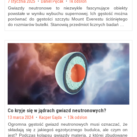
Posted on
7 stycznia 2025
by
Daniel Pęcak
1k odsłon
Gwiazdy neutronowe to niezwykle fascynujące obiekty
powstałe w wyniku wybuchu supernowej. Ich gęstość można
porównać do gęstości szczytu Mount Everestu ściśniętego
do rozmiarów butelki. Stanowią przedmiot licznych badań …
Co kryje się w jądrach gwiazd neutronowych?
Posted on
13 marca 2024
by
Kacper Gajda
13k odsłon
Ogromna gęstość gwiazd neutronowych musi oznaczać, że
składają się z jakiegoś egzotycznego budulca, ale czym on
jest? Podczas kolapsu gwiazdy materia, z której zbudowane