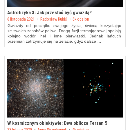
Astrofizyka 3: Jak przestać być gwiazdą?
Posted on
6 listopada 2021
by
Radosław Kubiś
6k odsłon
Gwiazdy od początku swojego życia, świecą korzystając
ze swoich zasobów paliwa. Drogą fuzji termojądrowej spalają
kolejno wodór, hel i inne pierwiastki. Jednak łańcuch
przemian zatrzymuje się na żelazie, gdyż dalsze …
W kosmicznym obiektywie: Dwa oblicza Terzan 5
Posted on
23 lutego 2020
by
Anna Wizerkaniuk
4k odsłon