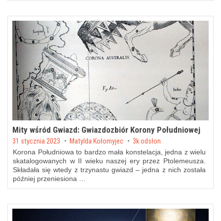
Mity wśród Gwiazd: Gwiazdozbiór Korony Południowej
Posted on
31 stycznia 2023
by
Matylda Kołomyjec
3k odsłon
Korona Południowa to bardzo mała konstelacja, jedna z wielu
skatalogowanych w II wieku naszej ery przez Ptolemeusza.
Składała się wtedy z trzynastu gwiazd – jedna z nich została
później przeniesiona …