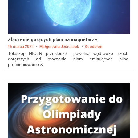
Złączenie gorących plam na magnetarze
Posted on
16 marca 2022
by
Małgorzata Jędruszek
3k odsłon
Teleskop NICER prześledził powolną wędrówkę trzech
gorętszych od otoczenia plam emitujących silne
promieniowanie X.