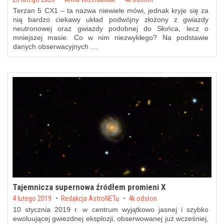
Terzan 5 CX1 – ta nazwa niewiele mówi, jednak kryje się za
nią bardzo ciekawy układ podwójny złożony z gwiazdy
neutronowej oraz gwiazdy podobnej do Słońca, lecz o
mniejszej masie. Co w nim niezwykłego? Na podstawie
danych obserwacyjnych …
Tajemnicza supernowa źródłem promieni X
Posted on
4 lutego 2019
by
Redakcja AstroNETu
4k odsłon
10 stycznia 2019 r. w centrum wyjątkowo jasnej i szybko
ewoluującej gwiezdnej eksplozji, obserwowanej już wcześniej,