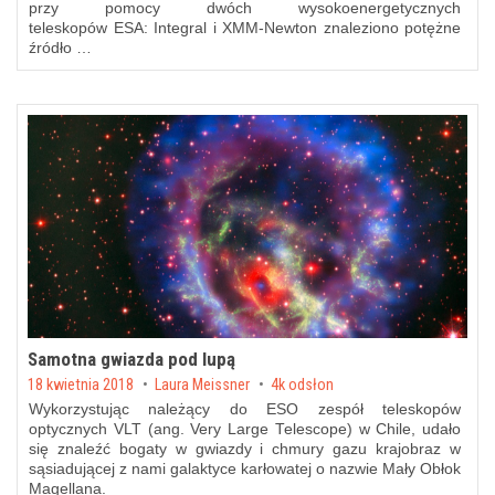
przy pomocy dwóch wysokoenergetycznych
teleskopów ESA: Integral i XMM-Newton znaleziono potężne
źródło …
Samotna gwiazda pod lupą
Posted on
18 kwietnia 2018
by
Laura Meissner
4k odsłon
Wykorzystując należący do ESO zespół teleskopów
optycznych VLT (ang. Very Large Telescope) w Chile, udało
się znaleźć bogaty w gwiazdy i chmury gazu krajobraz w
sąsiadującej z nami galaktyce karłowatej o nazwie Mały Obłok
Magellana.