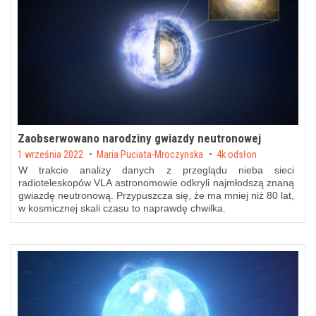
Zaobserwowano narodziny gwiazdy neutronowej
Posted on
1 września 2022
by
Maria Puciata-Mroczynska
4k odsłon
W trakcie analizy danych z przeglądu nieba sieci
radioteleskopów VLA astronomowie odkryli najmłodszą znaną
gwiazdę neutronową. Przypuszcza się, że ma mniej niż 80 lat,
w kosmicznej skali czasu to naprawdę chwilka.