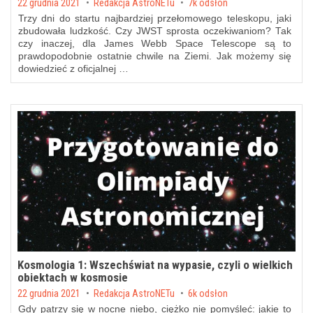
Posted on
22 grudnia 2021
by
Redakcja AstroNETu
7k odsłon
Trzy dni do startu najbardziej przełomowego teleskopu, jaki
zbudowała ludzkość. Czy JWST sprosta oczekiwaniom? Tak
czy inaczej, dla James Webb Space Telescope są to
prawdopodobnie ostatnie chwile na Ziemi. Jak możemy się
dowiedzieć z oficjalnej …
Kosmologia 1: Wszechświat na wypasie, czyli o wielkich
obiektach w kosmosie
Posted on
22 grudnia 2021
by
Redakcja AstroNETu
6k odsłon
Gdy patrzy się w nocne niebo, ciężko nie pomyśleć: jakie to