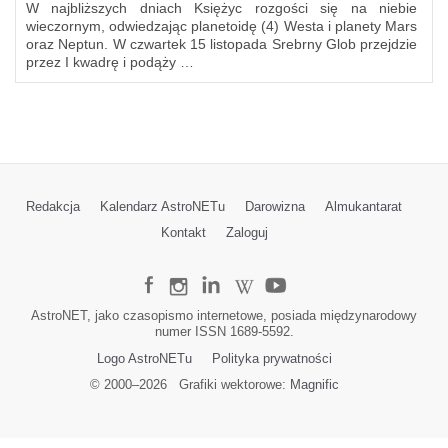
W najbliższych dniach Księżyc rozgości się na niebie
wieczornym, odwiedzając planetoidę (4) Westa i planety Mars
oraz Neptun. W czwartek 15 listopada Srebrny Glob przejdzie
przez I kwadrę i podąży …
Redakcja
Kalendarz AstroNETu
Darowizna
Almukantarat
Kontakt
Zaloguj
AstroNET, jako czasopismo internetowe, posiada międzynarodowy
numer ISSN 1689-5592.
Logo AstroNETu
Polityka prywatności
© 2000–
2026
Grafiki wektorowe:
Magnific