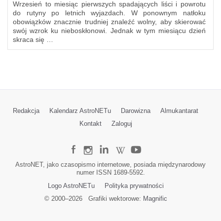
Wrzesień to miesiąc pierwszych spadających liści i powrotu
do rutyny po letnich wyjazdach. W ponownym natłoku
obowiązków znacznie trudniej znaleźć wolny, aby skierować
swój wzrok ku nieboskłonowi. Jednak w tym miesiącu dzień
skraca się …
Redakcja
Kalendarz AstroNETu
Darowizna
Almukantarat
Kontakt
Zaloguj
AstroNET, jako czasopismo internetowe, posiada międzynarodowy
numer ISSN 1689-5592.
Logo AstroNETu
Polityka prywatności
© 2000–
2026
Grafiki wektorowe:
Magnific