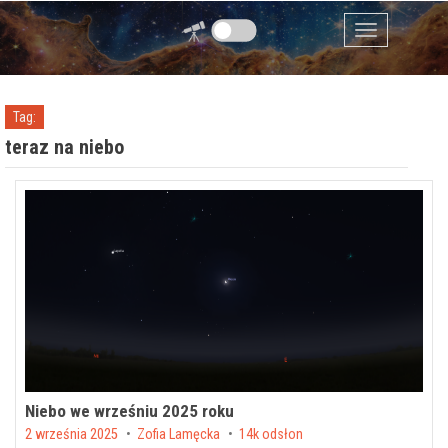
Przejdź do zawartości
Menu
Tag:
teraz na niebo
Niebo we wrześniu 2025 roku
Posted on
2 września 2025
by
Zofia Lamęcka
14k odsłon