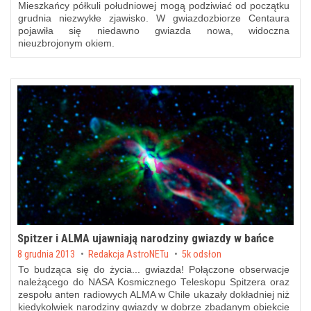
Mieszkańcy półkuli południowej mogą podziwiać od początku
grudnia niezwykłe zjawisko. W gwiazdozbiorze Centaura
pojawiła się niedawno gwiazda nowa, widoczna
nieuzbrojonym okiem.
Spitzer i ALMA ujawniają narodziny gwiazdy w bańce
Posted on
8 grudnia 2013
by
Redakcja AstroNETu
5k odsłon
To budząca się do życia... gwiazda! Połączone obserwacje
należącego do NASA Kosmicznego Teleskopu Spitzera oraz
zespołu anten radiowych ALMA w Chile ukazały dokładniej niż
kiedykolwiek narodziny gwiazdy w dobrze zbadanym obiekcie