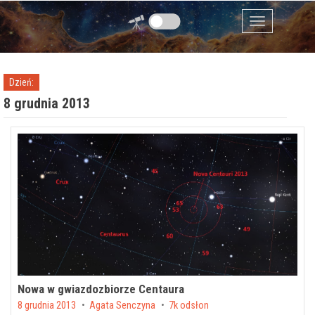
Przejdź do zawartości
Menu
Dzień:
8 grudnia 2013
Nowa w gwiazdozbiorze Centaura
Posted on
8 grudnia 2013
by
Agata Senczyna
7k odsłon