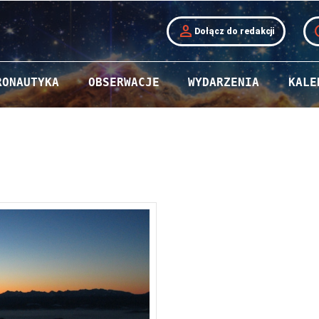
person
t
Dołącz do redakcji
RONAUTYKA
OBSERWACJE
WYDARZENIA
KALE