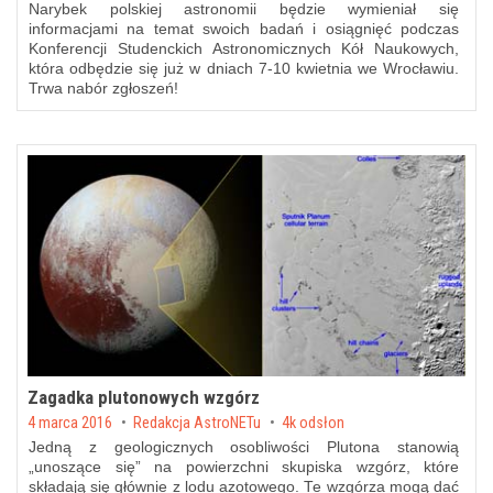
Narybek polskiej astronomii będzie wymieniał się
informacjami na temat swoich badań i osiągnięć podczas
Konferencji Studenckich Astronomicznych Kół Naukowych,
która odbędzie się już w dniach 7-10 kwietnia we Wrocławiu.
Trwa nabór zgłoszeń!
Zagadka plutonowych wzgórz
Posted on
4 marca 2016
by
Redakcja AstroNETu
4k odsłon
Jedną z geologicznych osobliwości Plutona stanowią
„unoszące się” na powierzchni skupiska wzgórz, które
składają się głównie z lodu azotowego. Te wzgórza mogą dać