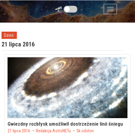
Przejdź do zawartości
Menu
Dzień:
21 lipca 2016
Gwiezdny rozbłysk umożliwił dostrzeżenie linii śniegu
Posted on
21 lipca 2016
by
Redakcja AstroNETu
5k odsłon