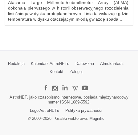
Atacama Large Millimeter/submillimeter Array (ALMA)
dokonała pierwszego w historii obserwacyjnego rozdzielenia
linii śniegu w dysku protoplanetarnym. Linia ta wskazuje gdzie
temperatura w dysku otaczającym młodą gwiazdę spada …
Redakcja
Kalendarz AstroNETu
Darowizna
Almukantarat
Kontakt
Zaloguj
AstroNET, jako czasopismo internetowe, posiada międzynarodowy
numer ISSN 1689-5592.
Logo AstroNETu
Polityka prywatności
© 2000–
2026
Grafiki wektorowe:
Magnific