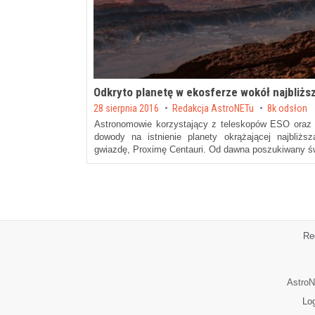
Odkryto planetę w ekosferze wokół najbliżs
Posted on
28 sierpnia 2016
by
Redakcja AstroNETu
8k odsłon
Astronomowie korzystający z teleskopów ESO oraz 
dowody na istnienie planety okrążającej najbliż
gwiazdę, Proximę Centauri. Od dawna poszukiwany ś
Re
AstroN
Lo