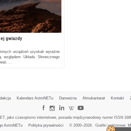
zej gwiazdy
innych urządzeń uzyskali wyraźne
szą względem Układu Słonecznego
wiat, …
dakcja
Kalendarz AstroNETu
Darowizna
Almukantarat
Kontakt
ET, jako czasopismo internetowe, posiada międzynarodowy numer ISSN 168
go AstroNETu
Polityka prywatności
© 2000–
2026
Grafiki wektorowe:
M