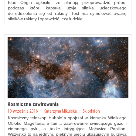
Blue Origin ogłosiło, że planują przeprowadzić próbę,
podczas której kapsuła użyje silnika ucieczkowego
do oddzielenia się od rakiety. Test ma symulować awarię
silników rakiety i sprawdzić, czy ludzkie …
Kosmiczne zawirowania
Posted on
10 września 2016
by
Katarzyna Mikulska
5k odsłon
Kosmiczny teleskop Hubble`a spojrzał w kierunku Wielkiego
Obłoku Magellana, a tam... zawirowanie świecącego gazu i
ciemnego pyłu, a także intrygująca Mgławica Papillon.
Wszystko to na jednym, pięknym ujęciu ukazującym burzliwą