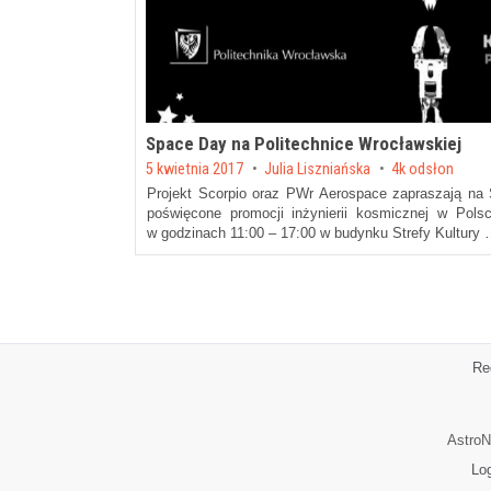
Space Day na Politechnice Wrocławskiej
Posted on
5 kwietnia 2017
by
Julia Liszniańska
4k odsłon
Projekt Scorpio oraz PWr Aerospace zapraszają na
poświęcone promocji inżynierii kosmicznej w Pols
w godzinach 11:00 – 17:00 w budynku Strefy Kultury
Re
AstroN
Lo