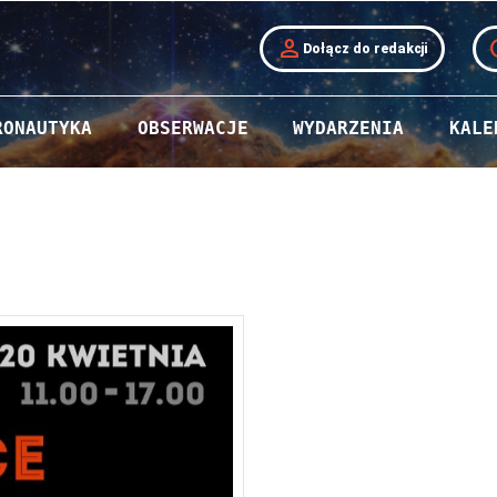
person
t
Dołącz do redakcji
RONAUTYKA
OBSERWACJE
WYDARZENIA
KALE