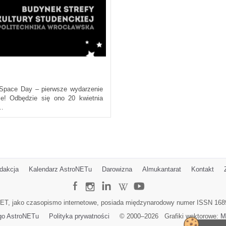
 Space Day – pierwsze wydarzenie
ce! Odbędzie się ono 20 kwietnia
 …
dakcja
Kalendarz AstroNETu
Darowizna
Almukantarat
Kontakt
ET, jako czasopismo internetowe, posiada międzynarodowy numer ISSN 168
go AstroNETu
Polityka prywatności
© 2000–
2026
Grafiki wektorowe:
M