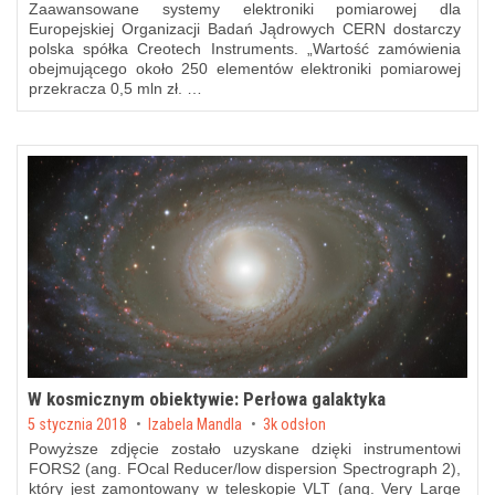
Zaawansowane systemy elektroniki pomiarowej dla
Europejskiej Organizacji Badań Jądrowych CERN dostarczy
polska spółka Creotech Instruments. „Wartość zamówienia
obejmującego około 250 elementów elektroniki pomiarowej
przekracza 0,5 mln zł. …
W kosmicznym obiektywie: Perłowa galaktyka
Posted on
5 stycznia 2018
by
Izabela Mandla
3k odsłon
Powyższe zdjęcie zostało uzyskane dzięki instrumentowi
FORS2 (ang. FOcal Reducer/low dispersion Spectrograph 2),
który jest zamontowany w teleskopie VLT (ang. Very Large