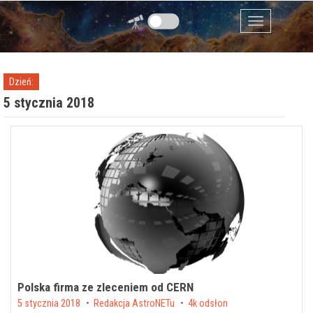
Przejdź do zawartości
Menu
Dzień:
5 stycznia 2018
Polska firma ze zleceniem od CERN
Posted on
5 stycznia 2018
by
Redakcja AstroNETu
4k odsłon