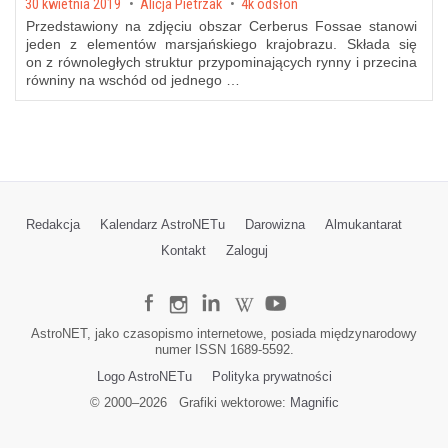
Posted on
30 kwietnia 2019
by
Alicja Pietrzak
4k odsłon
Przedstawiony na zdjęciu obszar Cerberus Fossae stanowi
jeden z elementów marsjańskiego krajobrazu. Składa się
on z równoległych struktur przypominających rynny i przecina
równiny na wschód od jednego …
Redakcja
Kalendarz AstroNETu
Darowizna
Almukantarat
Kontakt
Zaloguj
AstroNET, jako czasopismo internetowe, posiada międzynarodowy
numer ISSN 1689-5592.
Logo AstroNETu
Polityka prywatności
© 2000–
2026
Grafiki wektorowe:
Magnific