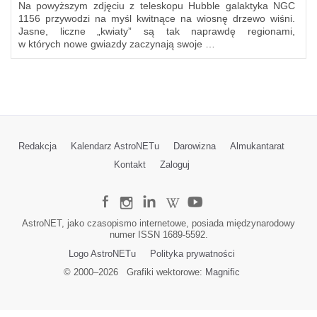
Na powyższym zdjęciu z teleskopu Hubble galaktyka NGC
1156 przywodzi na myśl kwitnące na wiosnę drzewo wiśni.
Jasne, liczne „kwiaty” są tak naprawdę regionami,
w których nowe gwiazdy zaczynają swoje …
Redakcja
Kalendarz AstroNETu
Darowizna
Almukantarat
Kontakt
Zaloguj
AstroNET, jako czasopismo internetowe, posiada międzynarodowy
numer ISSN 1689-5592.
Logo AstroNETu
Polityka prywatności
© 2000–
2026
Grafiki wektorowe:
Magnific