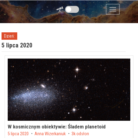
Przejdź do zawartości
Menu
Dzień:
5 lipca 2020
W kosmicznym obiektywie: Śladem planetoid
Posted on
5 lipca 2020
by
Anna Wizerkaniuk
3k odsłon