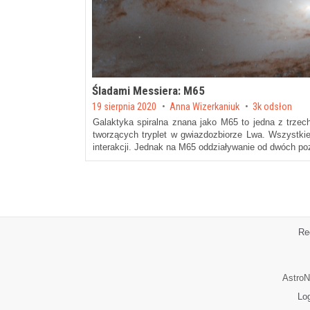
Śladami Messiera: M65
Posted on
19 sierpnia 2020
by
Anna Wizerkaniuk
3k odsłon
Galaktyka spiralna znana jako M65 to jedna z trze
tworzących tryplet w gwiazdozbiorze Lwa. Wszystkie
interakcji. Jednak na M65 oddziaływanie od dwóch poz
Re
AstroN
Lo