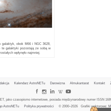
ch galaktyk, obok M66 i NGC 3628,
 te galaktyki pozostają ze sobą w
ostałych wpłynęło najmniej.
dakcja
Kalendarz AstroNETu
Darowizna
Almukantarat
Kontakt
ET, jako czasopismo internetowe, posiada międzynarodowy numer ISSN 168
go AstroNETu
Polityka prywatności
© 2000–
2026
Grafiki wektorowe:
M