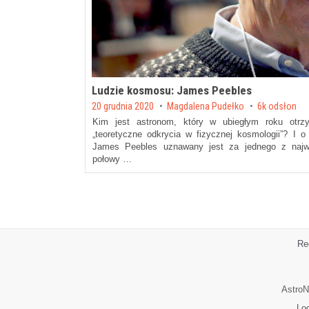
Ludzie kosmosu: James Peebles
Posted on
20 grudnia 2020
by
Magdalena Pudełko
6k odsłon
Kim jest astronom, który w ubiegłym roku otrz
„teoretyczne odkrycia w fizycznej kosmologii”? I o
James Peebles uznawany jest za jednego z najwy
połowy …
Re
AstroN
Lo