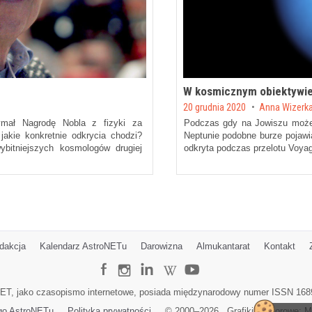
W kosmicznym obiektywie:
Posted on
20 grudnia 2020
by
Anna Wizerk
ymał Nagrodę Nobla z fizyki za
Podczas gdy na Jowiszu może
 jakie konkretnie odkrycia chodzi?
Neptunie podobne burze pojawi
bitniejszych kosmologów drugiej
odkryta podczas przelotu Voya
dakcja
Kalendarz AstroNETu
Darowizna
Almukantarat
Kontakt
ET, jako czasopismo internetowe, posiada międzynarodowy numer ISSN 168
go AstroNETu
Polityka prywatności
© 2000–
2026
Grafiki wektorowe:
M