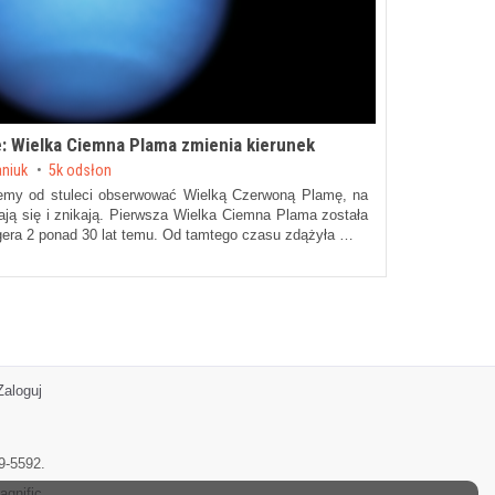
 Wielka Ciemna Plama zmienia kierunek
aniuk
5k odsłon
my od stuleci obserwować Wielką Czerwoną Plamę, na
ają się i znikają. Pierwsza Wielka Ciemna Plama została
gera 2 ponad 30 lat temu. Od tamtego czasu zdążyła …
Zaloguj
9-5592.
agnific