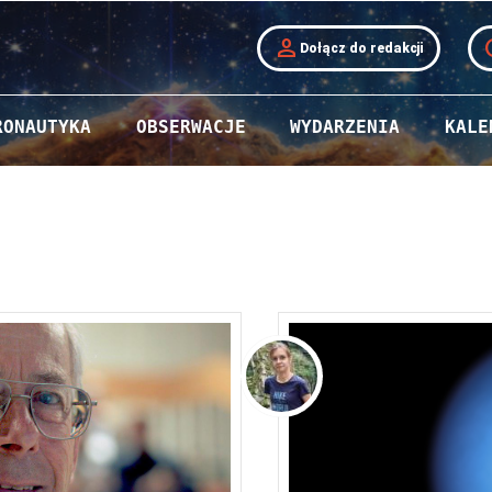
person
t
Dołącz do redakcji
RONAUTYKA
OBSERWACJE
WYDARZENIA
KALE