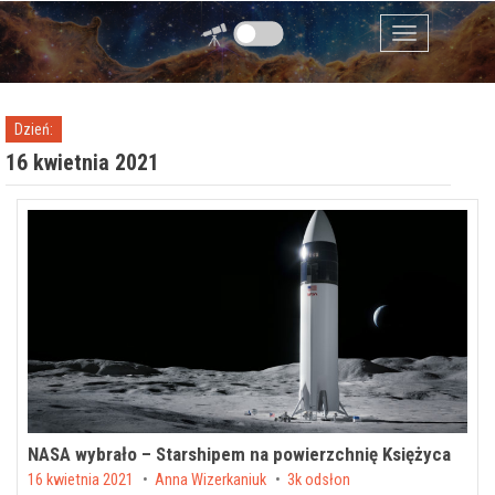
Przejdź do zawartości
Menu
Dzień:
16 kwietnia 2021
NASA wybrało – Starshipem na powierzchnię Księżyca
Posted on
16 kwietnia 2021
by
Anna Wizerkaniuk
3k odsłon