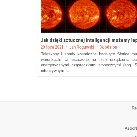
Jak dzięki sztucznej inteligencji możemy le
Posted on
29 lipca 2021
by
Jan Roguwski
3k odsłon
Teleskopy i sondy kosmiczne badające Słońce mu
warunkach. Umieszczone na nich urządzenia b
energetycznymi cząsteczkami słonecznymi (ang. So
intensywnym …
Re
AstroN
Lo