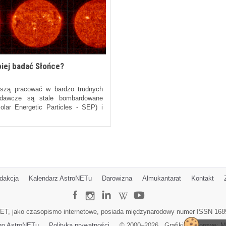
piej badać Słońce?
szą pracować w bardzo trudnych
adawcze są stale bombardowane
lar Energetic Particles - SEP) i
dakcja
Kalendarz AstroNETu
Darowizna
Almukantarat
Kontakt
ET, jako czasopismo internetowe, posiada międzynarodowy numer ISSN 168
go AstroNETu
Polityka prywatności
© 2000–
2026
Grafiki wektorowe:
M