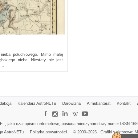
nieba południowego. Mimo małej
bokiego nieba. Niestety nie jest
ć …
dakcja
Kalendarz AstroNETu
Darowizna
Almukantarat
Kontakt
ET, jako czasopismo internetowe, posiada międzynarodowy numer ISSN 168
go AstroNETu
Polityka prywatności
© 2000–
2026
Grafiki wektorowe:
M