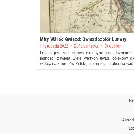
Mity Wśród Gwiazd: Gwiazdozbiór Lunety
Posted on
1 listopada 2022
by
Zofia Lamęcka
3k odsłon
Luneta jest stosunkowo ciemnym gwiazdozbiorem 
jasności zawiera wiele wartych uwagi obiektów głę
widoczna z terenów Polski, ale można ją obserwowa
Re
AstroN
Lo