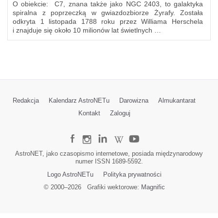
O obiekcie: C7, znana także jako NGC 2403, to galaktyka
spiralna z poprzeczką w gwiazdozbiorze Żyrafy. Została
odkryta 1 listopada 1788 roku przez Williama Herschela
i znajduje się około 10 milionów lat świetlnych …
Redakcja
Kalendarz AstroNETu
Darowizna
Almukantarat
Kontakt
Zaloguj
AstroNET, jako czasopismo internetowe, posiada międzynarodowy
numer ISSN 1689-5592.
Logo AstroNETu
Polityka prywatności
© 2000–
2026
Grafiki wektorowe:
Magnific