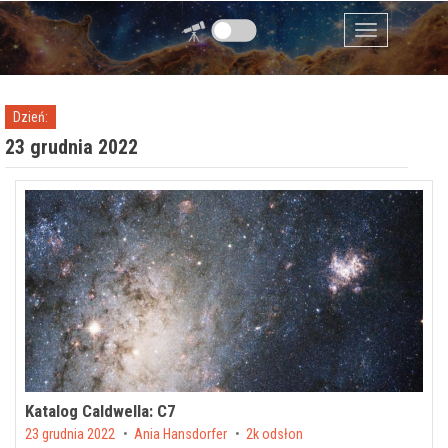
Przejdź do zawartości
Menu
Dzień:
23 grudnia 2022
Katalog Caldwella: C7
Posted on
23 grudnia 2022
by
Ania Hansdorfer
2k odsłon