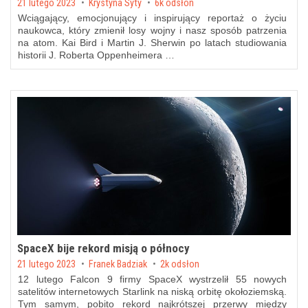
Posted on
21 lutego 2023
by
Krystyna Syty
6k odsłon
Wciągający, emocjonujący i inspirujący reportaż o życiu
naukowca, który zmienił losy wojny i nasz sposób patrzenia
na atom. Kai Bird i Martin J. Sherwin po latach studiowania
historii J. Roberta Oppenheimera …
SpaceX bije rekord misją o północy
Posted on
21 lutego 2023
by
Franek Badziak
2k odsłon
12 lutego Falcon 9 firmy SpaceX wystrzelił 55 nowych
satelitów internetowych Starlink na niską orbitę okołoziemską.
Tym samym, pobito rekord najkrótszej przerwy między