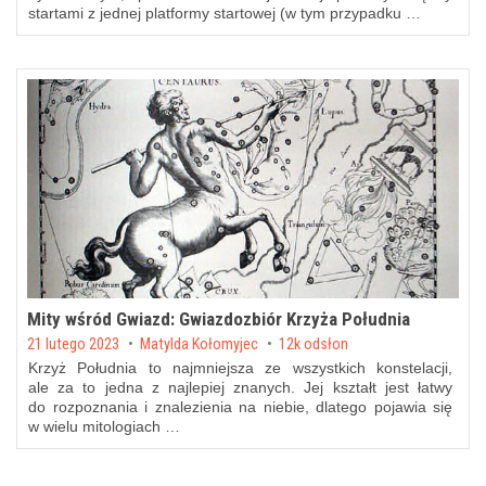
startami z jednej platformy startowej (w tym przypadku …
Mity wśród Gwiazd: Gwiazdozbiór Krzyża Południa
Posted on
21 lutego 2023
by
Matylda Kołomyjec
12k odsłon
Krzyż Południa to najmniejsza ze wszystkich konstelacji,
ale za to jedna z najlepiej znanych. Jej kształt jest łatwy
do rozpoznania i znalezienia na niebie, dlatego pojawia się
w wielu mitologiach …