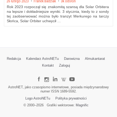
Posted on
26 lutego 2023
by
Franek Badziak
3k odsłon
Rok 2023 rozpoczął się znakomitą szansą dla Solar Orbitera
na lepsze i dokładniejsze wyniki. 3 stycznia, kiedy to z sondy
tej zaobserwować można było tranzyt Merkurego na tarczy
Słońca, Solar Orbiter uchwycił …
Redakcja
Kalendarz AstroNETu
Darowizna
Almukantarat
Kontakt
Zaloguj
AstroNET, jako czasopismo internetowe, posiada międzynarodowy
numer ISSN 1689-5592.
Logo AstroNETu
Polityka prywatności
© 2000–
2026
Grafiki wektorowe:
Magnific