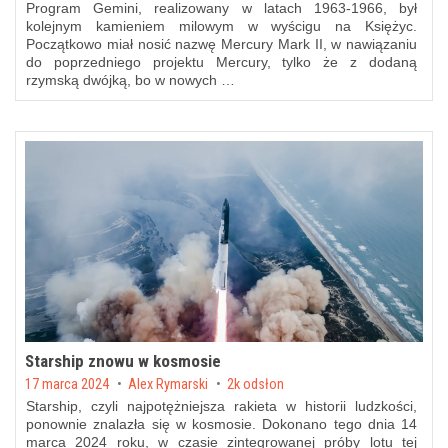
Program Gemini, realizowany w latach 1963-1966, był
kolejnym kamieniem milowym w wyścigu na Księżyc.
Początkowo miał nosić nazwę Mercury Mark II, w nawiązaniu
do poprzedniego projektu Mercury, tylko że z dodaną
rzymską dwójką, bo w nowych …
Starship znowu w kosmosie
Posted on
17 marca 2024
by
Alex Rymarski
2k odsłon
Starship, czyli najpotężniejsza rakieta w historii ludzkości,
ponownie znalazła się w kosmosie. Dokonano tego dnia 14
marca 2024 roku, w czasie zintegrowanej próby lotu tej