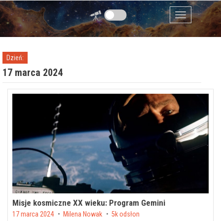
Przejdź do zawartości
Menu
Dzień:
17 marca 2024
Misje kosmiczne XX wieku: Program Gemini
Posted on
17 marca 2024
by
Milena Nowak
5k odsłon