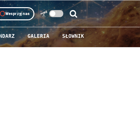
oll
Wesprzyj nas
Szukaj:
Szukaj
NDARZ
GALERIA
SŁOWNIK