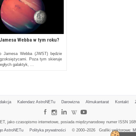
 Jamesa Webba w tym roku?
kop Jamesa Webba (JWST) będzie
egzoksiężycami. Poza tym skieruje
ległych galaktyk, …
dakcja
Kalendarz AstroNETu
Darowizna
Almukantarat
Kontakt
ET, jako czasopismo internetowe, posiada międzynarodowy numer ISSN 168
go AstroNETu
Polityka prywatności
© 2000–
2026
Grafiki wektorowe:
M