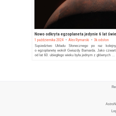
Nowo odkryta egzoplaneta jedynie 6 lat świ
Posted on
1 października 2024
by
Alex Rymarski
3k odsłon
Sąsiedztwo Układu Słonecznego po raz kolej
o egzoplanetę wokół Gwiazdy Barnarda. Jako czwarta
od lat 60. ubiegłego wieku była jednym z głównych …
Re
AstroN
Lo