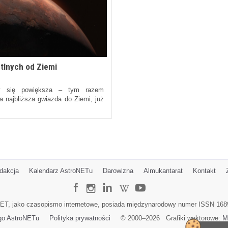
etlnych od Ziemi
ny się powiększa – tym razem
 najbliższa gwiazda do Ziemi, już
dakcja
Kalendarz AstroNETu
Darowizna
Almukantarat
Kontakt
ET, jako czasopismo internetowe, posiada międzynarodowy numer ISSN 168
go AstroNETu
Polityka prywatności
© 2000–
2026
Grafiki wektorowe:
M